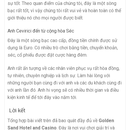
sự tốt. Theo quan điểm của chúng tôi, đây là một sòng
bạc rất tốt, vì vậy chúng tôi rất vui vẻ và hoàn toàn có thể
giới thiệu nó cho mọi người được biết.
Anh Cevirici đến từ cộng hòa Séc
Đây là một sòng bạc cao cấp, đồng tiền chính được sử
dụng là Euro. Có nhiều trò chơi bằng tiền, chuyển khoản,
séc, cổ phiếu được đặt cược hàng đêm.
Anh rất ấn tượng về các nhân viên phục vụ rất hòa đồng,
tự nhiên, chuyên nghiệp và lịch sự. Làm hài lòng với
những người bạn cùng đi với anh và các du khách cùng đi
với anh lần đó. Anh hi vọng sẽ có nhiều thời gian và điều
kiện kinh tế để tới đây vào năm tới.
Lời kết
Tổng hợp bài viết trên đã bao quát đầy đủ về
Golden
Sand Hotel and Casino
. Đây là nơi vui chơi giải trí và