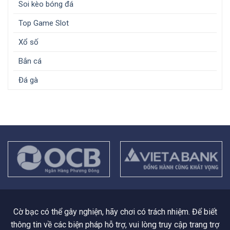
Soi kèo bóng đá
Top Game Slot
Xổ số
Bắn cá
Đá gà
Cờ bạc có thể gây nghiện, hãy chơi có trách nhiệm. Để biết
thông tin về các biện pháp hỗ trợ, vui lòng truy cập trang trợ