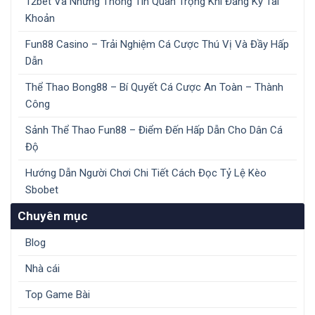
12bet Và Những Thông Tin Quan Trọng Khi Đăng Ký Tài
Khoản
Fun88 Casino – Trải Nghiệm Cá Cược Thú Vị Và Đầy Hấp
Dẫn
Thể Thao Bong88 – Bí Quyết Cá Cược An Toàn – Thành
Công
Sảnh Thể Thao Fun88 – Điểm Đến Hấp Dẫn Cho Dân Cá
Độ
Hướng Dẫn Người Chơi Chi Tiết Cách Đọc Tỷ Lệ Kèo
Sbobet
Chuyên mục
Blog
Nhà cái
Top Game Bài