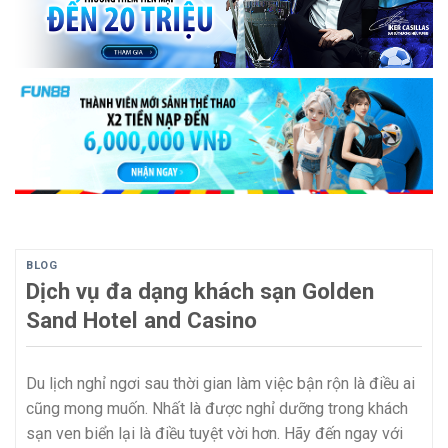
BLOG
Dịch vụ đa dạng khách sạn Golden
Sand Hotel and Casino
Du lịch nghỉ ngơi sau thời gian làm việc bận rộn là điều ai
cũng mong muốn. Nhất là được nghỉ dưỡng trong khách
sạn ven biển lại là điều tuyệt vời hơn. Hãy đến ngay với