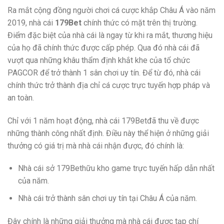
Ra mắt cộng đồng người chơi cá cược khắp Châu Á vào năm
2019, nhà cái
179Bet
chính thức có mặt trên thị trường.
Điểm đặc biệt của nhà cái là ngay từ khi ra mắt, thương hiệu
của họ đã chính thức được cấp phép. Qua đó nhà cái đã
vượt qua những khâu thẩm định khắt khe của tổ chức
PAGCOR để trở thành 1 sân chơi uy tín. Để từ đó, nhà cái
chính thức trở thành địa chỉ cá cược trực tuyến hợp pháp và
an toàn.
Chỉ với 1 năm hoạt động, nhà cái 179Betđã thu về được
những thành công nhất định. Điều này thể hiện ở những giải
thưởng có giá trị mà nhà cái nhận được, đó chính là:
Nhà cái sở 179Bethữu kho game trực tuyến hấp dẫn nhất
của năm.
Nhà cái trở thành sân chơi uy tín tại Châu Á của năm.
Đây chính là những giải thưởng mà nhà cái được tạp chí