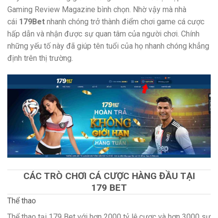
Gaming Review Magazine bình chọn. Nhờ vậy mà nhà
cái
179Bet
nhanh chóng trở thành điểm chơi game cá cược
hấp dẫn và nhận được sự quan tâm của người chơi. Chính
những yếu tố này đã giúp tên tuổi của họ nhanh chóng khẳng
định trên thị trường.
CÁC TRÒ CHƠI CÁ CƯỢC HÀNG ĐẦU TẠI
179 BET
Thể thao
Thể thao tại 179 Bet với hơn 2000 tỷ lệ cược và hơn 3000 sự