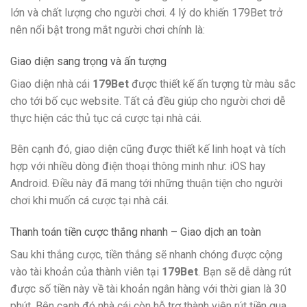
lớn và chất lượng cho người chơi. 4 lý do khiến 179Bet trở
nên nổi bật trong mắt người chơi chính là:
Giao diện sang trọng và ấn tượng
Giao diện nhà cái
179Bet
được thiết kế ấn tượng từ màu sắc
cho tới bố cục website. Tất cả đều giúp cho người chơi dễ
thực hiện các thủ tục cá cược tại nhà cái.
Bên cạnh đó, giao diện cũng được thiết kế linh hoạt và tích
hợp với nhiều dòng điện thoại thông minh như: iOS hay
Android. Điều này đã mang tới những thuận tiện cho người
chơi khi muốn cá cược tại nhà cái.
Thanh toán tiền cược thắng nhanh – Giao dịch an toàn
Sau khi thắng cược, tiền thắng sẽ nhanh chóng được cộng
vào tài khoản của thành viên tại
179Bet
. Bạn sẽ dễ dàng rút
được số tiền này về tài khoản ngân hàng với thời gian là 30
phút. Bên cạnh đó nhà cái còn hỗ trợ thành viên rút tiền qua