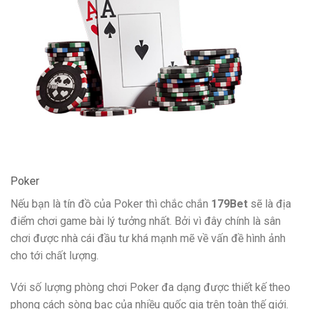
Poker
Nếu bạn là tín đồ của Poker thì chắc chắn
179Bet
sẽ là địa
điểm chơi game bài lý tưởng nhất. Bởi vì đây chính là sân
chơi được nhà cái đầu tư khá mạnh mẽ về vấn đề hình ảnh
cho tới chất lượng.
Với số lượng phòng chơi Poker đa dạng được thiết kế theo
phong cách sòng bạc của nhiều quốc gia trên toàn thế giới.