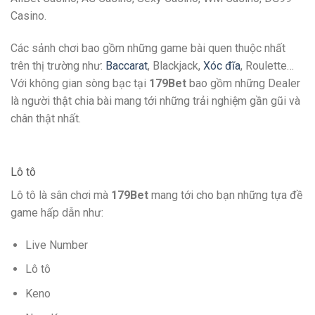
Casino.
Các sảnh chơi bao gồm những game bài quen thuộc nhất
trên thị trường như:
Baccarat
, Blackjack,
Xóc đĩa
, Roulette…
Với không gian sòng bạc tại
179Bet
bao gồm những Dealer
là người thật chia bài mang tới những trải nghiệm gần gũi và
chân thật nhất.
Lô tô
Lô tô là sân chơi mà
179Bet
mang tới cho bạn những tựa đề
game hấp dẫn như:
Live Number
Lô tô
Keno