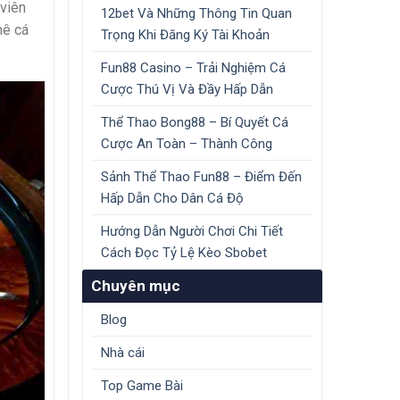
 viên
12bet Và Những Thông Tin Quan
mê cá
Trọng Khi Đăng Ký Tài Khoản
Fun88 Casino – Trải Nghiệm Cá
Cược Thú Vị Và Đầy Hấp Dẫn
Thể Thao Bong88 – Bí Quyết Cá
Cược An Toàn – Thành Công
Sảnh Thể Thao Fun88 – Điểm Đến
Hấp Dẫn Cho Dân Cá Độ
Hướng Dẫn Người Chơi Chi Tiết
Cách Đọc Tỷ Lệ Kèo Sbobet
Chuyên mục
Blog
Nhà cái
Top Game Bài