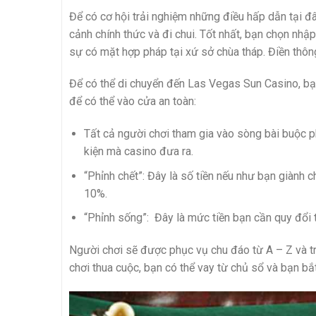
Để có cơ hội trải nghiệm những điều hấp dẫn tại đ
cảnh chính thức và đi chui. Tốt nhất, bạn chọn nhậ
sự có mặt hợp pháp tại xứ sở chùa tháp. Điền thông t
Để có thể di chuyển đến Las Vegas Sun Casino, bạn
để có thể vào cửa an toàn:
Tất cả người chơi tham gia vào sòng bài buộc ph
kiện mà casino đưa ra.
“Phỉnh chết”: Đây là số tiền nếu như bạn giành c
10%.
“Phỉnh sống”: Đây là mức tiền bạn cần quy đổi 
Người chơi sẽ được phục vụ chu đáo từ A – Z và t
chơi thua cuộc, bạn có thể vay từ chủ sổ và bạn bắt