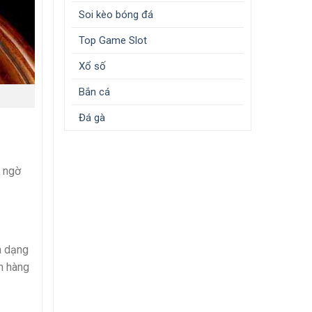
Soi kèo bóng đá
Top Game Slot
Xổ số
Bắn cá
Đá gà
t ngờ
a dạng
h hàng