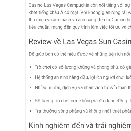
Casino Las Vegas Campuchia còn nổi tiếng với sự x
khét tiếng châu Á có mặt. Với không gian rộng rãi và
thả mình và âm thanh và ánh sáng đến từ Casino h
tiêu chuẩn, mang đến quy trình làm việc tối ưu và 
Review về Las Vegas Sun Cas
Để giúp bạn có thể hiểu được về những tiện ích nổi 
Trò chơi có số lượng khủng và phong phú, có gi
Hệ thống an ninh hàng đầu, lợi ích người chơi lu
Nhiều ưu đãi, dịch vụ và nhân viên tư vấn thân t
Số lượng trò chơi cực khủng và đa dạng đồng thờ
Trả thưởng sòng phẳng và không nhất thiết phả
Kinh nghiệm đến và trải nghi