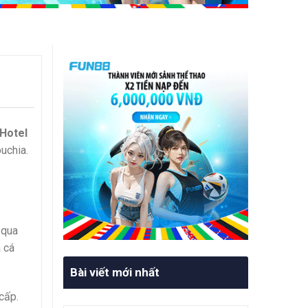
Hotel
uchia.
 qua
a cá
Bài viết mới nhất
cấp.