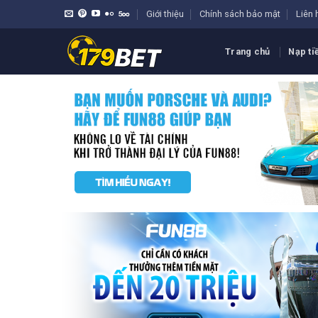
Skip
Giới thiệu
Chính sách bảo mật
Liên 
to
content
Trang chủ
Nạp ti