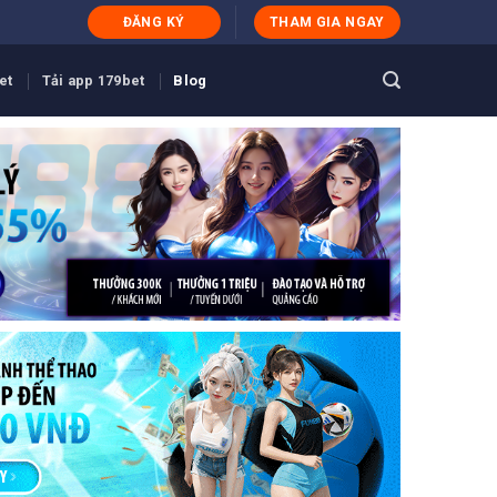
ĐĂNG KÝ
THAM GIA NGAY
et
Tải app 179bet
Blog