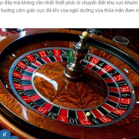
 tại đây mà không cần nhất thiết phải di chuyển đến khu vực khuôn
ận hưởng cảm giác cực đã khi vừa nghỉ dưỡng vừa thỏa mãn đam 