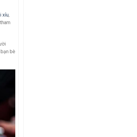
i xỉu
,
 tham
ười
u bạn bè