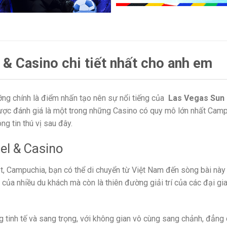
& Casino chi tiết nhất cho anh em
ỡng chính là điểm nhấn tạo nên sự nổi tiếng của
Las Vegas Sun 
ược đánh giá là một trong những Casino có quy mô lớn nhất Camp
g tin thú vị sau đây.
el & Casino
t, Campuchia, bạn có thể di chuyển từ Việt Nam đến sòng bài này
 của nhiều du khách mà còn là thiên đường giải trí của các đại gi
 tinh tế và sang trọng, với không gian vô cùng sang chảnh, đẳng 