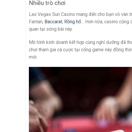
Nhiều trò chơi
Las Vegas Sun Casino mang đến cho bạn vô vàn tr
Fantan,
Baccarat
,
Rồng hổ
… Hơn nữa, casino cũng c
quan tại sòng bài này.
Mô hình kinh doanh kết hợp cùng nghỉ dưỡng đã thu 
chơi tham gia cá cược tại cổng game này đồng thời
mới.