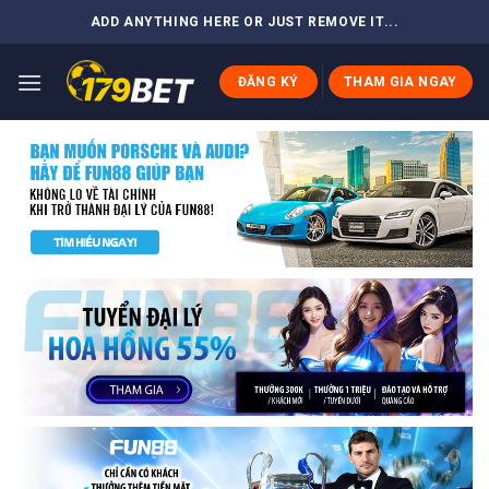
Skip
ADD ANYTHING HERE OR JUST REMOVE IT...
to
content
ĐĂNG KÝ
THAM GIA NGAY