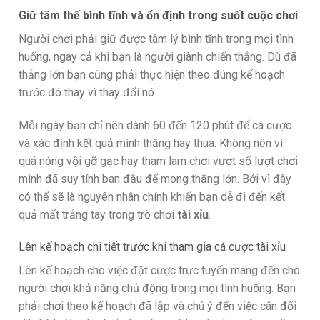
Giữ tâm thế bình tĩnh và ổn định trong suốt cuộc chơi
Người chơi phải giữ được tâm lý bình tĩnh trong mọi tình
huống, ngay cả khi bạn là người giành chiến thắng. Dù đã
thắng lớn bạn cũng phải thực hiện theo đúng kế hoạch
trước đó thay vì thay đổi nó
Mỗi ngày bạn chỉ nên dành 60 đến 120 phút để cá cược
và xác định kết quả mình thắng hay thua. Không nên vì
quá nóng vội gỡ gạc hay tham lam chơi vượt số lượt chơi
mình đã suy tính ban đầu để mong thắng lớn. Bởi vì đây
có thể sẽ là nguyên nhân chính khiến bạn dễ đi đến kết
quả mất trắng tay trong trò chơi
tài xỉu
.
Lên kế hoạch chi tiết trước khi tham gia cá cược tài xỉu
Lên kế hoạch cho việc đặt cược trực tuyến mang đến cho
người chơi khả năng chủ động trong mọi tình huống. Bạn
phải chơi theo kế hoạch đã lập và chú ý đến việc cân đối