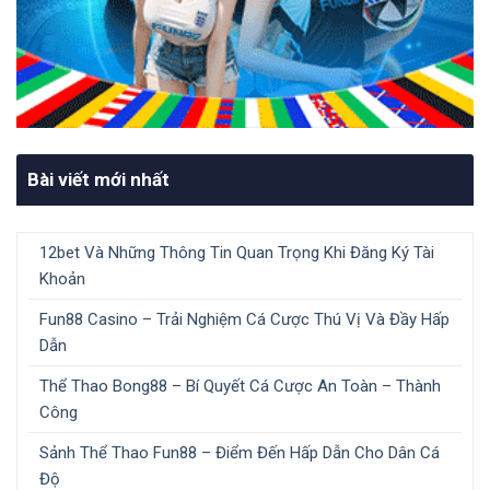
Bài viết mới nhất
12bet Và Những Thông Tin Quan Trọng Khi Đăng Ký Tài
Khoản
Fun88 Casino – Trải Nghiệm Cá Cược Thú Vị Và Đầy Hấp
Dẫn
Thể Thao Bong88 – Bí Quyết Cá Cược An Toàn – Thành
Công
Sảnh Thể Thao Fun88 – Điểm Đến Hấp Dẫn Cho Dân Cá
Độ