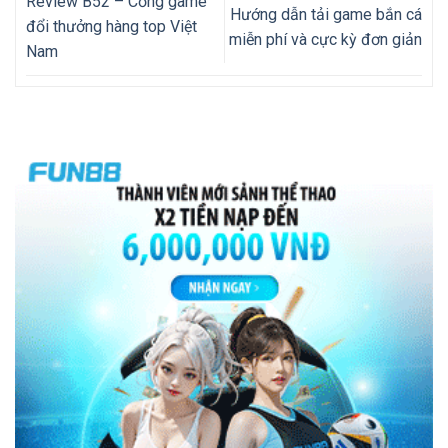
Review B52 – Cổng game
Hướng dẫn tải game bắn cá
đổi thưởng hàng top Việt
miễn phí và cực kỳ đơn giản
Nam