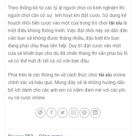
Theo thống kê từ các tỷ lệ người chơi có kinh nghiệm thì
người chơi cần có sự linh hoạt khi đặt cược. Sử dụng kế
hoạch nhồi tiền cược vào một của trong trò chơi
tài xỉu
là
một điều không thông minh. Việc đặt nhồi này sẽ dẫn đến
việc bạn sẽ không được thắng nhiều, đặc biệt khi bạn
đang phải chịu thua liên tiếp. Duy trì đặt cược vào một
cửa sẽ khiến bạn cho dù đã chiến thắng thì vẫn phải bù lỗ
và có thể mất đi tất cả số vốn ban đầu.
Phía trên là các thông tin về cách thức chơi
tài xỉu
online
chính xác và hiệu quả. Mong đây sẽ là những hướng dẫn
bổ ích dành cho các anh em có niềm đam mê với các phi
vụ cá cược online.