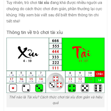
Tuy nhiên, trò chơi
tài xỉu
đang khá được nhiều người ưa
chuộng do cách thức chơi đơn giản, phần thưởng lại cực
khủng. Hãy xem bài viết sau để biết thêm thông tin chi
tiết nhé!
Thông tin về trò chơi tài xỉu
Thế nào là Tài xỉu? Cách thức chơi tài xỉu đơn giản và hiệu
quả