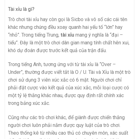
Tài xỉu là gì?
Trò chơi tài xỉu hay còn gọi là Sicbo và vô số các cái tên
khác nhưng chúng đều xoay quanh hai yếu tố “lớn” hay
“nhỏ”. Trong tiếng Trung,
tài xỉu
mang ý nghĩa là “đại –
tiểu”. Đây là một trò chơi dân gian mang tính chất hên xui,
khó dự đoán được trước kết quả của trận đấu.
Trong tiếng Anh, tương ứng với từ tài xỉu là “Over –
Under”, thường được viết tắt là O / U. Tài và Xỉu là một trò
chơi sử dụng 3 viên xúc xắc có 6 mặt. Người chơi chỉ
phải đặt cược vào kết quả của xúc xắc, mỗi loại cược có
một tỷ lệ thắng khác nhau, được quy định rất chính xác
trong bảng xúc xắc.
Cũng như các trò chơi khác, để giành được chiến thắng
người chơi luôn phải nắm được quy luật của trò chơi.
Theo thống kê từ nhiều cao thủ có chuyên môn, xác suất