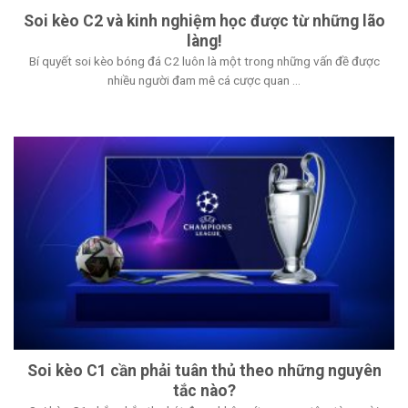
Soi kèo C2 và kinh nghiệm học được từ những lão
làng!
Bí quyết soi kèo bóng đá C2 luôn là một trong những vấn đề được
nhiều người đam mê cá cược quan ...
Soi kèo C1 cần phải tuân thủ theo những nguyên
tắc nào?