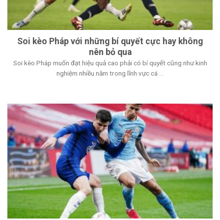
Soi kèo Pháp với những bí quyết cực hay không
nên bỏ qua
Soi kèo Pháp muốn đạt hiệu quả cao phải có bí quyết cũng như kinh
nghiệm nhiều năm trong lĩnh vực cá ...