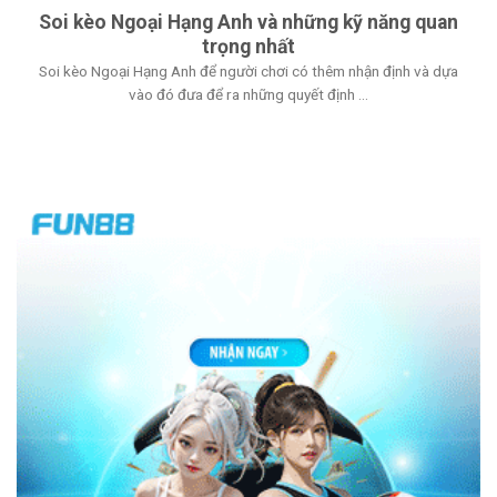
Soi kèo Ngoại Hạng Anh và những kỹ năng quan
trọng nhất
Soi kèo Ngoại Hạng Anh để người chơi có thêm nhận định và dựa
vào đó đưa để ra những quyết định ...