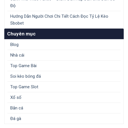
Độ
Hướng Dẫn Người Chơi Chi Tiết Cách Đọc Tỷ Lệ Kèo
Sbobet
Chuyên mục
Blog
Nhà cái
Top Game Bài
Soi kèo bóng đá
Top Game Slot
Xổ số
Bắn cá
Đá gà