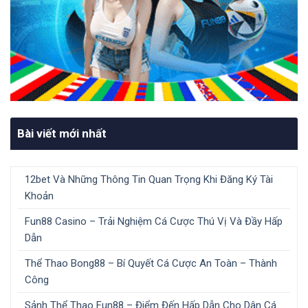
Bài viết mới nhất
12bet Và Những Thông Tin Quan Trọng Khi Đăng Ký Tài
Khoản
Fun88 Casino – Trải Nghiệm Cá Cược Thú Vị Và Đầy Hấp
Dẫn
Thể Thao Bong88 – Bí Quyết Cá Cược An Toàn – Thành
Công
Sảnh Thể Thao Fun88 – Điểm Đến Hấp Dẫn Cho Dân Cá