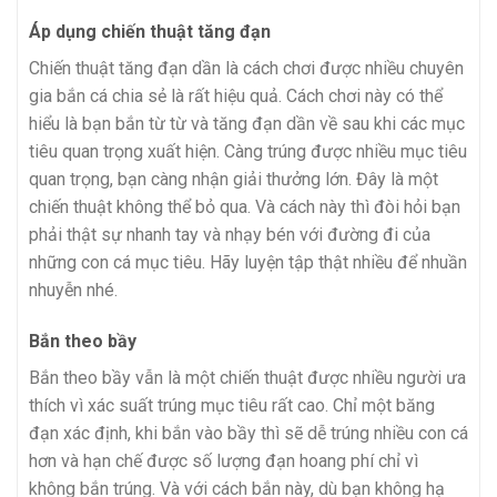
Áp dụng chiến thuật tăng đạn
Chiến thuật tăng đạn dần là cách chơi được nhiều chuyên
gia bắn cá chia sẻ là rất hiệu quả. Cách chơi này có thể
hiểu là bạn bắn từ từ và tăng đạn dần về sau khi các mục
tiêu quan trọng xuất hiện. Càng trúng được nhiều mục tiêu
quan trọng, bạn càng nhận giải thưởng lớn. Đây là một
chiến thuật không thể bỏ qua. Và cách này thì đòi hỏi bạn
phải thật sự nhanh tay và nhạy bén với đường đi của
những con cá mục tiêu. Hãy luyện tập thật nhiều để nhuần
nhuyễn nhé.
Bắn theo bầy
Bắn theo bầy vẫn là một chiến thuật được nhiều người ưa
thích vì xác suất trúng mục tiêu rất cao. Chỉ một băng
đạn xác định, khi bắn vào bầy thì sẽ dễ trúng nhiều con cá
hơn và hạn chế được số lượng đạn hoang phí chỉ vì
không bắn trúng. Và với cách bắn này, dù bạn không hạ