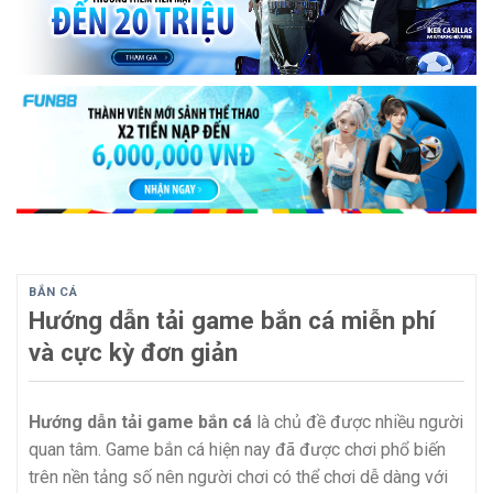
BẮN CÁ
Hướng dẫn tải game bắn cá miễn phí
và cực kỳ đơn giản
Hướng dẫn tải game bắn cá
là chủ đề được nhiều người
quan tâm. Game bắn cá hiện nay đã được chơi phổ biến
trên nền tảng số nên người chơi có thể chơi dễ dàng với