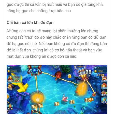
gục được thì cá vẫn bị mất máu và bạn sẽ gia tăng khả
năng hạ gục cho những lượt bắn sau.
Chỉ bắn cá lớn khi đủ đạn
Những con cá to sẽ mang lại phần thưởng lớn nhưng
chúng rất “trâu” do đó hãy chắc chắn rằng bạn có đủ đạn
để hạ gục nó nhé. Nếu bạn không có đủ đạn thì đang bắn
dở lại hết đạn, chúng lại có cơ hội tẩu thoát và bạn vừa
mất đạn vừa không ăn được con cá nào.