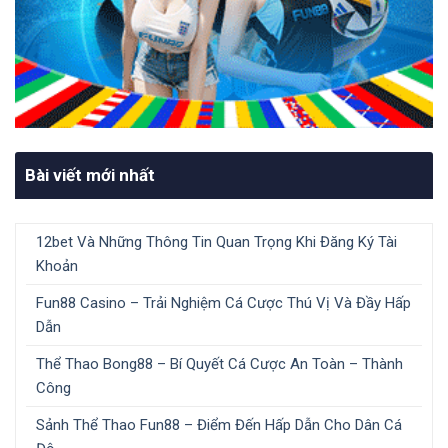
Bài viết mới nhất
12bet Và Những Thông Tin Quan Trọng Khi Đăng Ký Tài
Khoản
Fun88 Casino – Trải Nghiệm Cá Cược Thú Vị Và Đầy Hấp
Dẫn
Thể Thao Bong88 – Bí Quyết Cá Cược An Toàn – Thành
Công
Sảnh Thể Thao Fun88 – Điểm Đến Hấp Dẫn Cho Dân Cá