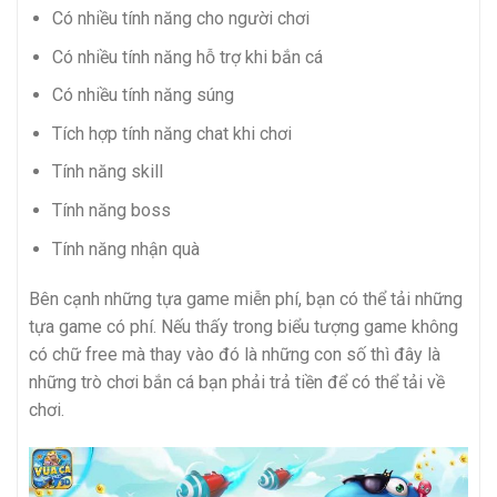
Có nhiều tính năng cho người chơi
Có nhiều tính năng hỗ trợ khi bắn cá
Có nhiều tính năng súng
Tích hợp tính năng chat khi chơi
Tính năng skill
Tính năng boss
Tính năng nhận quà
Bên cạnh những tựa game miễn phí, bạn có thể tải những
tựa game có phí. Nếu thấy trong biểu tượng game không
có chữ free mà thay vào đó là những con số thì đây là
những trò chơi bắn cá bạn phải trả tiền để có thể tải về
chơi.