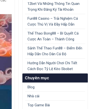
 các
12bet Và Những Thông Tin Quan
Trọng Khi Đăng Ký Tài Khoản
Fun88 Casino – Trải Nghiệm Cá
Cược Thú Vị Và Đầy Hấp Dẫn
Thể Thao Bong88 – Bí Quyết Cá
Cược An Toàn – Thành Công
Sảnh Thể Thao Fun88 – Điểm Đến
Hấp Dẫn Cho Dân Cá Độ
Hướng Dẫn Người Chơi Chi Tiết
Cách Đọc Tỷ Lệ Kèo Sbobet
Chuyên mục
Blog
Nhà cái
Top Game Bài