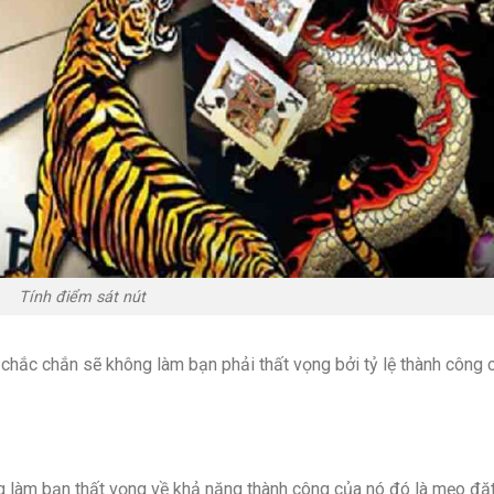
Tính điểm sát nút
 chắc chắn sẽ không làm bạn phải thất vọng bởi tỷ lệ thành công 
g làm bạn thất vọng về khả năng thành công của nó đó là mẹo đặ