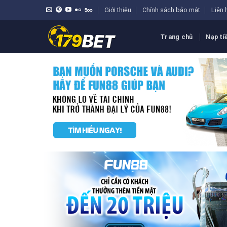
Skip
Giới thiệu
Chính sách bảo mật
Liên 
to
content
Trang chủ
Nạp ti