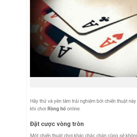
Hãy thử và yên tâm trải nghiệm bởi chiến thuật này
khi chơi
Rồng hổ
online.
Đặt cược vòng tròn
Một chiến thuật chơi khác chắc chắn cũng sẽ khôn