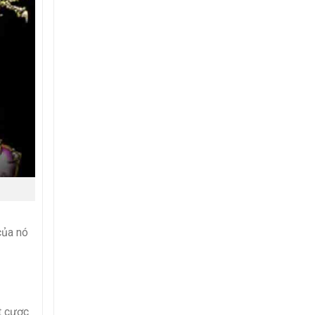
của nó
t cược