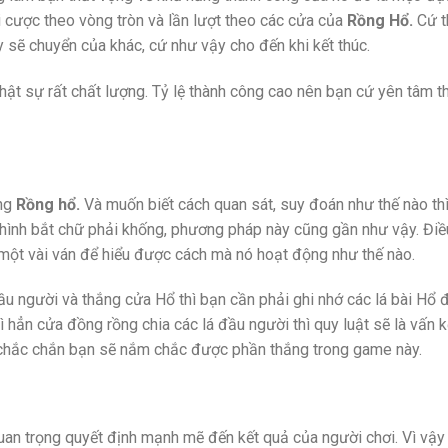
 cược theo vòng tròn và lần lượt theo các cửa của
Rồng Hổ.
Cứ t
y sẽ chuyển của khác, cứ như vậy cho đến khi kết thúc.
ật sự rất chất lượng. Tỷ lệ thành công cao nên bạn cứ yên tâm th
ong
Rồng hổ.
Và muốn biết cách quan sát, suy đoán như thế nào th
hình bắt chữ phải khống, phương pháp này cũng gần như vậy. Điề
g một vài ván để hiểu được cách mà nó hoạt động như thế nào.
u người và thắng cửa Hổ thì bạn cần phải ghi nhớ các lá bài Hổ 
hẳn cửa đồng rồng chia các lá đầu người thì quy luật sẽ là vấn k
 chắc chắn bạn sẽ nắm chắc được phần thắng trong game này.
 quan trọng quyết định mạnh mẽ đến kết quả của người chơi. Vì vậy