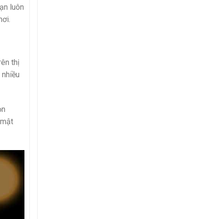
ạn luôn
hơi.
ên thị
 nhiều
ọn
 mật