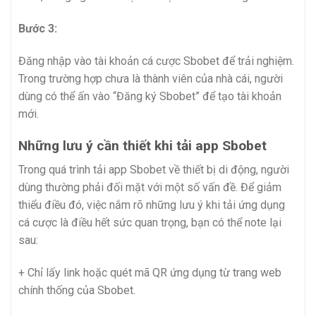
Bước 3:
Đăng nhập vào tài khoản cá cược Sbobet để trải nghiệm.
Trong trường hợp chưa là thành viên của nhà cái, người
dùng có thể ấn vào “Đăng ký Sbobet” để tạo tài khoản
mới.
Những lưu ý cần thiết khi tải app Sbobet
Trong quá trình tải app Sbobet về thiết bị di động, người
dùng thường phải đối mặt với một số vấn đề. Để giảm
thiểu điều đó, việc nắm rõ những lưu ý khi tải ứng dụng
cá cược là điều hết sức quan trọng, bạn có thể note lại
sau:
+ Chỉ lấy link hoặc quét mã QR ứng dụng từ trang web
chính thống của Sbobet.