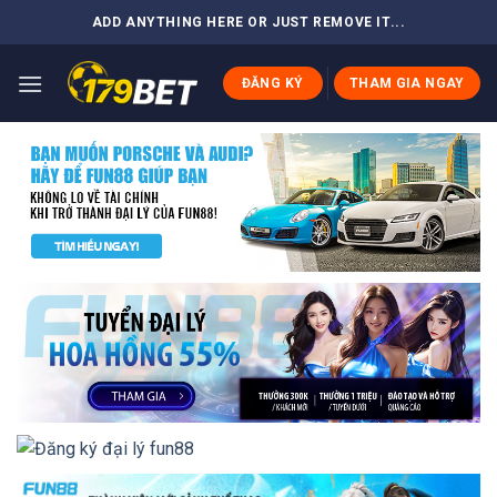
Skip
ADD ANYTHING HERE OR JUST REMOVE IT...
to
content
ĐĂNG KÝ
THAM GIA NGAY