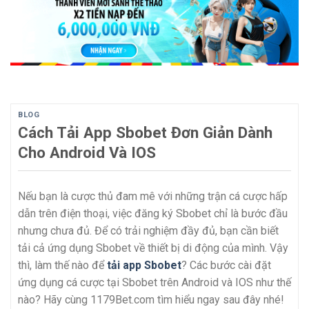
BLOG
Cách Tải App Sbobet Đơn Giản Dành
Cho Android Và IOS
Nếu bạn là cược thủ đam mê với những trận cá cược hấp
dẫn trên điện thoại, việc đăng ký Sbobet chỉ là bước đầu
nhưng chưa đủ. Để có trải nghiệm đầy đủ, bạn cần biết
tải cả ứng dụng Sbobet về thiết bị di động của mình. Vậy
thì, làm thế nào để
tải app Sbobet
? Các bước cài đặt
ứng dụng cá cược tại Sbobet trên Android và IOS như thế
nào? Hãy cùng 1179Bet.com tìm hiểu ngay sau đây nhé!