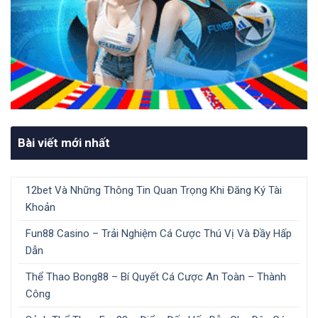
Bài viết mới nhất
12bet Và Những Thông Tin Quan Trọng Khi Đăng Ký Tài
Khoản
Fun88 Casino – Trải Nghiệm Cá Cược Thú Vị Và Đầy Hấp
Dẫn
Thể Thao Bong88 – Bí Quyết Cá Cược An Toàn – Thành
Công