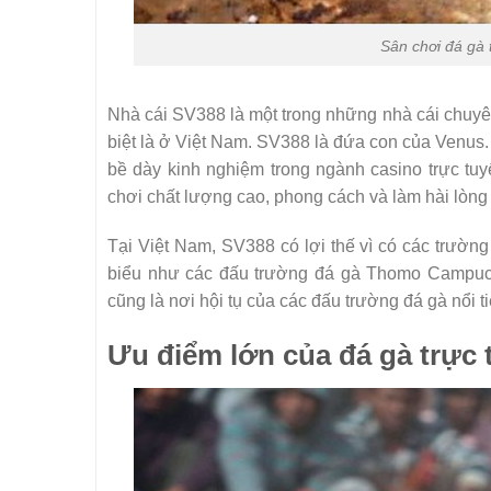
Sân chơi đá gà 
Nhà cái SV388 là một trong những nhà cái chuyên 
biệt là ở Việt Nam. SV388 là đứa con của Venus.
bề dày kinh nghiệm trong ngành casino trực t
chơi chất lượng cao, phong cách và làm hài lòng
Tại Việt Nam, SV388 có lợi thế vì có các trường
biểu như các đấu trường đá gà Thomo Campuchi
cũng là nơi hội tụ của các đấu trường đá gà nổi t
Ưu điểm lớn của đá gà trực