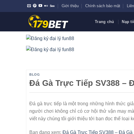
Skip
Giới thiệu
Chính sách bảo mật
Liê
to
content
Trang chủ
Nạp ti
BLOG
Đá Gà Trực Tiếp SV388 – 
Đá gà trực tiếp là một trong những hình thức gi
người chơi không chỉ có cơ hội thử vận ​​may m
viết này chúng tôi giới thiệu tới bạn đọc thể loại 
Bạn đang xem:
Đá Gà Trực Tiếp SV388 – Đá Gà