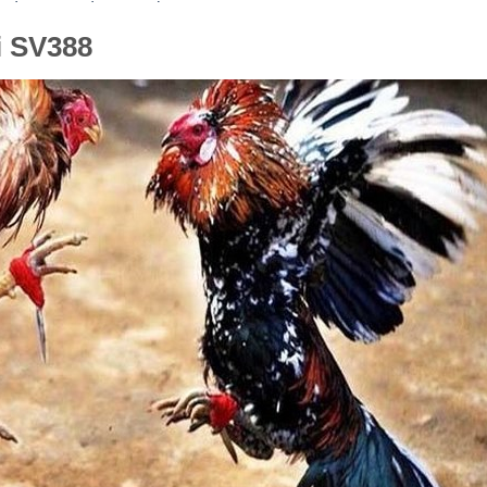
i SV388