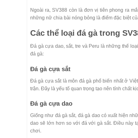
Ngoài ra, SV388 còn là đơn vị tiên phong ra mắ
những nữ chia bài nóng bỏng là điểm đặc biệt c
Các thể loại đá gà trong SV3
Đá gà cựa dao, sắt, tre và Peru là những thể loại
đá gà:
Đá gà cựa sắt
Đá gà cựa sắt là môn đá gà phổ biến nhất ở Việt
trận. Đây là yếu tố quan trọng tạo nên tính chất k
Đá gà cựa dao
Giống như đá gà sắt, đá gà dao có xuất hiện nhữ
dao sẽ lớn hơn so với đá với gà sắt. Điều này t
chơi.