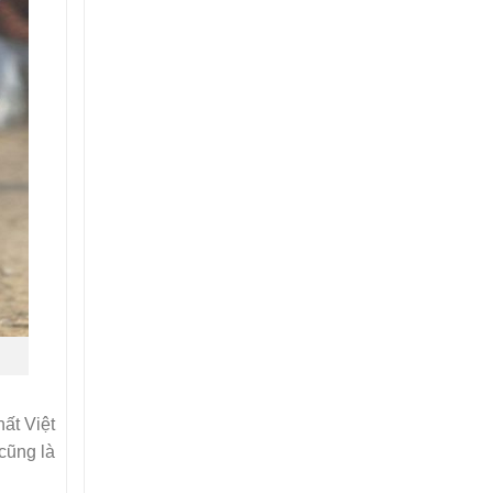
hất Việt
cũng là