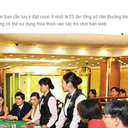
n bạn cần lưu ý đặt cược ít nhất là 25 lần tổng số tiền thưởng trê
g có thể sử dụng thỏa thích vào các trò chơi trên web.