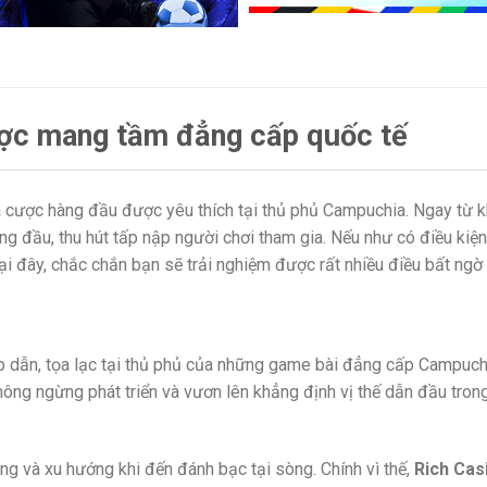
ược mang tầm đẳng cấp quốc tế
á cược hàng đầu được yêu thích tại thủ phủ Campuchia. Ngay từ kh
àng đầu, thu hút tấp nập người chơi tham gia. Nếu như có điều kiệ
ại đây, chắc chắn bạn sẽ trải nghiệm được rất nhiều điều bất ngờ
 dẫn, tọa lạc tại thủ phủ của những game bài đẳng cấp Campuchi
ông ngừng phát triển và vươn lên khẳng định vị thế dẫn đầu trong
g và xu hướng khi đến đánh bạc tại sòng. Chính vì thế,
Rich Cas