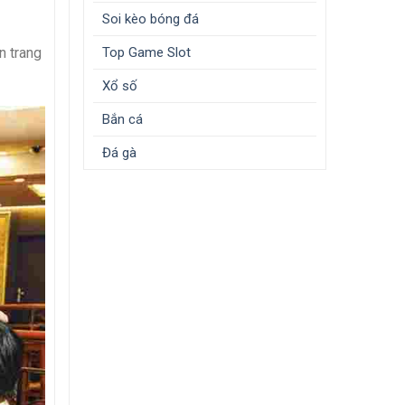
Soi kèo bóng đá
n trang
Top Game Slot
Xổ số
Bắn cá
Đá gà