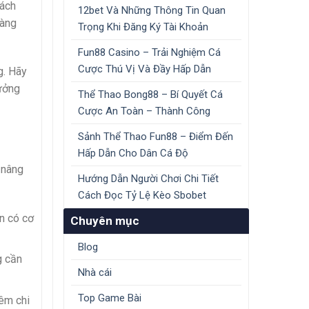
hách
12bet Và Những Thông Tin Quan
hàng
Trọng Khi Đăng Ký Tài Khoản
Fun88 Casino – Trải Nghiệm Cá
Cược Thú Vị Và Đầy Hấp Dẫn
g. Hãy
hưởng
Thể Thao Bong88 – Bí Quyết Cá
Cược An Toàn – Thành Công
Sảnh Thể Thao Fun88 – Điểm Đến
Hấp Dẫn Cho Dân Cá Độ
 nâng
Hướng Dẫn Người Chơi Chi Tiết
Cách Đọc Tỷ Lệ Kèo Sbobet
n có cơ
Chuyên mục
Blog
g cần
Nhà cái
Top Game Bài
hêm chi