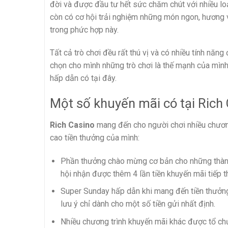
đời và được đầu tư hết sức chăm chút với nhiều lo
còn có cơ hội trải nghiệm những món ngon, hương 
trong phức hợp này.
Tất cả trò chơi đều rất thú vị và có nhiều tính nă
chọn cho mình những trò chơi là thế mạnh của mình
hấp dẫn có tại đây.
Một số khuyến mãi có tại Rich
Rich Casino
mang đến cho người chơi nhiều chương
cao tiền thưởng của mình:
Phần thưởng chào mừng cơ bản cho những thành 
hội nhận được thêm 4 lần tiền khuyến mãi tiếp 
Super Sunday hấp dẫn khi mang đến tiền thưởng
lưu ý chỉ dành cho một số tiền gửi nhất định.
Nhiều chương trình khuyến mãi khác được tổ chứ