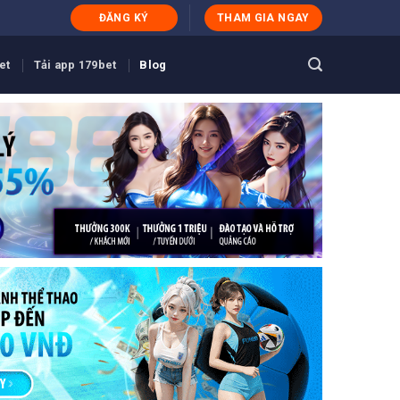
ĐĂNG KÝ
THAM GIA NGAY
et
Tải app 179bet
Blog