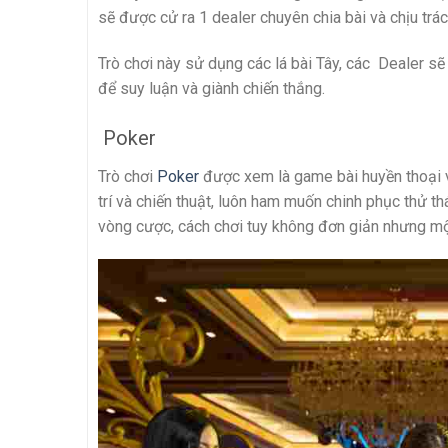
sẽ được cử ra 1 dealer chuyên chia bài và chịu tr
Trò chơi này sử dụng các lá bài Tây, các Dealer sẽ
để suy luận và giành chiến thắng.
Poker
Trò chơi
Poker
được xem là game bài huyền thoại v
trí và chiến thuật, luôn ham muốn chinh phục thử t
vòng cược, cách chơi tuy không đơn giản nhưng mộ