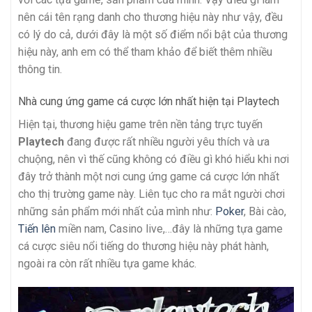
nên cái tên rạng danh cho thương hiệu này như vậy, đều
có lý do cả, dưới đây là một số điểm nổi bật của thương
hiệu này, anh em có thể tham khảo để biết thêm nhiều
thông tin.
Nhà cung ứng game cá cược lớn nhất hiện tại Playtech
Hiện tại, thương hiệu game trên nền tảng trực tuyến
Playtech
đang được rất nhiều người yêu thích và ưa
chuộng, nên vì thế cũng không có điều gì khó hiểu khi nơi
đây trở thành một nơi cung ứng game cá cược lớn nhất
cho thị trường game này. Liên tục cho ra mắt người chơi
những sản phẩm mới nhất của mình như:
Poker
, Bài cào,
Tiến lên
miền nam, Casino live,…đây là những tựa game
cá cược siêu nổi tiếng do thương hiệu này phát hành,
ngoài ra còn rất nhiều tựa game khác.