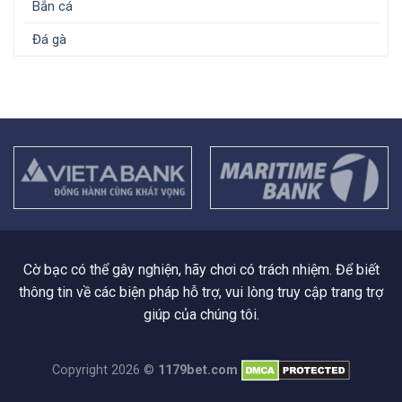
Bắn cá
Đá gà
Cờ bạc có thể gây nghiện, hãy chơi có trách nhiệm. Để biết
thông tin về các biện pháp hỗ trợ, vui lòng truy cập trang trợ
giúp của chúng tôi.
Copyright 2026 ©
1179bet.com