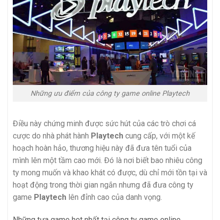
Những ưu điểm của công ty game online Playtech
Điều này chứng minh được sức hút của các trò chơi cá
cược do nhà phát hành
Playtech
cung cấp, với một kế
hoạch hoàn hảo, thương hiệu này đã đưa tên tuổi của
mình lên một tầm cao mới. Đó là nơi biết bao nhiêu công
ty mong muốn và khao khát có được, dù chỉ mới tồn tại và
hoạt động trong thời gian ngắn nhưng đã đưa công ty
game
Playtech
lên đỉnh cao của danh vọng.
Những tựa game hot nhất tại công ty game online