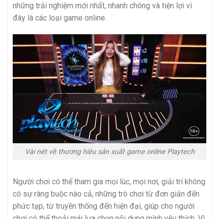
những trải nghiệm mới nhất, nhanh chóng và tiện lợi vì
đây là các loại game online.
Vài nét về thương hiệu sản xuất game online Playtech
Người chơi có thể tham gia mọi lúc, mọi nơi, giải trí không
có sự ràng buộc nào cả, những trò chơi từ đơn giản đến
phức tạp, từ truyền thống đến hiện đại, giúp cho người
chơi có thể thoải mái lựa chọn nội dung mình yêu thích. Vì