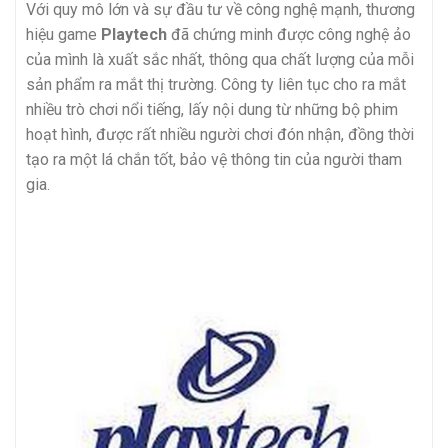
Với quy mô lớn và sự đầu tư về công nghệ mạnh, thương
hiệu game
Playtech
đã chứng minh được công nghệ ảo
của mình là xuất sắc nhất, thông qua chất lượng của mỗi
sản phẩm ra mắt thị trường. Công ty liên tục cho ra mắt
nhiều trò chơi nổi tiếng, lấy nội dung từ những bộ phim
hoạt hình, được rất nhiều người chơi đón nhận, đồng thời
tạo ra một lá chắn tốt, bảo vệ thông tin của người tham
gia.