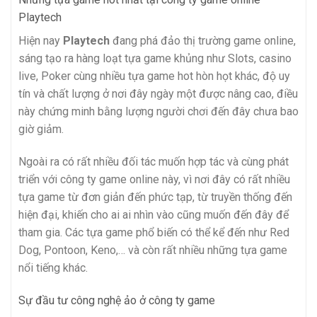
Playtech
Hiện nay
Playtech
đang phá đảo thị trường game online,
sáng tạo ra hàng loạt tựa game khủng như Slots, casino
live, Poker cùng nhiều tựa game hot hòn họt khác, độ uy
tín và chất lượng ở nơi đây ngày một được nâng cao, điều
này chứng minh bằng lượng người chơi đến đây chưa bao
giờ giảm.
Ngoài ra có rất nhiều đối tác muốn hợp tác và cùng phát
triển với công ty game online này, vì nơi đây có rất nhiều
tựa game từ đơn giản đến phức tạp, từ truyền thống đến
hiện đại, khiến cho ai ai nhìn vào cũng muốn đến đây để
tham gia. Các tựa game phổ biến có thể kể đến như Red
Dog, Pontoon, Keno,… và còn rất nhiều những tựa game
nổi tiếng khác.
Sự đầu tư công nghệ ảo ở công ty game