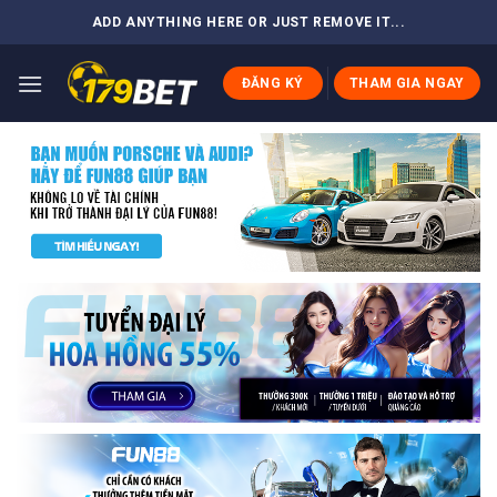
Skip
ADD ANYTHING HERE OR JUST REMOVE IT...
to
content
ĐĂNG KÝ
THAM GIA NGAY