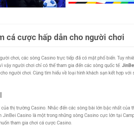
ểm cá cược hấp dẫn cho người chơi
ời chơi, các sòng Casino trực tiếp đã có mặt phổ biến. Tuy nhiê
vì vậy người chơi chỉ có thể tham gia đến các sòng quốc tế.
JinBe
 cho người chơi. Cùng tìm hiểu về loại hình khách sạn kết hợp với
l
ủa thị trường Casino. Nhắc đến các sòng bài lớn bậc nhất của th
n JinBei Casino là một trong những sòng Casino cực lớn tại Camp
muốn tham gia chơi cá cược Casino.