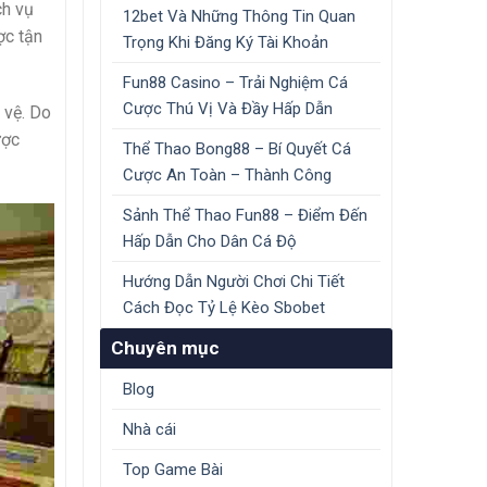
ch vụ
12bet Và Những Thông Tin Quan
ợc tận
Trọng Khi Đăng Ký Tài Khoản
Fun88 Casino – Trải Nghiệm Cá
Cược Thú Vị Và Đầy Hấp Dẫn
 vệ. Do
ược
Thể Thao Bong88 – Bí Quyết Cá
Cược An Toàn – Thành Công
Sảnh Thể Thao Fun88 – Điểm Đến
Hấp Dẫn Cho Dân Cá Độ
Hướng Dẫn Người Chơi Chi Tiết
Cách Đọc Tỷ Lệ Kèo Sbobet
Chuyên mục
Blog
Nhà cái
Top Game Bài