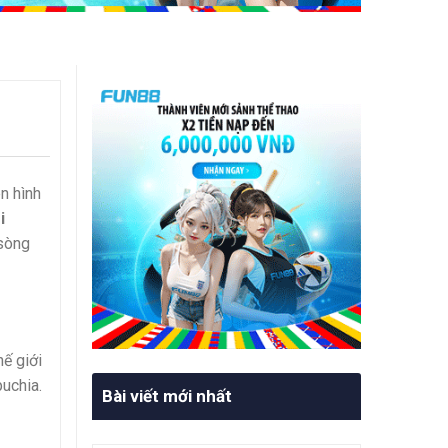
n hình
i
 sòng
ế giới
uchia.
Bài viết mới nhất