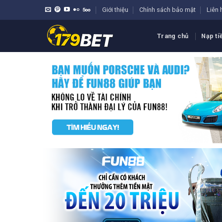
Skip
Giới thiệu
Chính sách bảo mật
Liên 
to
content
Trang chủ
Nạp ti