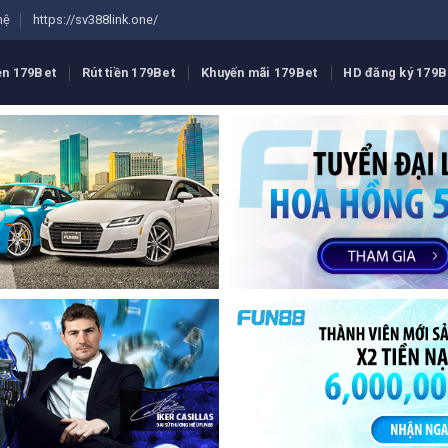
hệ
https://sv388link.one/
ền 179Bet
Rút tiền 179Bet
Khuyến mãi 179Bet
HD đăng ký 179B