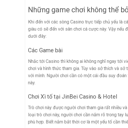
Những game chơi không thể bỏ 
Khi đến với các sòng Casino trực tiếp chủ yếu là c
giàu có sẽ đến với sân chơi cá cược này. Vậy nếu đ
dưới đây:
Các Game bài
Nhắc tới Casino thì không ai không nghĩ ngay tới v
chơi và hình thức tham gia. Tùy vào sở thích và sở
với mình. Người chơi cần có một cái đầu suy đoán
này.
Chơi Xì tố tại JinBei Casino & Hotel
Trò chơi này được người chơi tham gia rất nhiều và
loại trò chơi này, người chơi cần nắm rõ trong tay l
phù hợp. Biết nắm bắt thời cơ là một yếu tố cần thiết