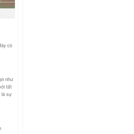
đây có
sạn như
ởi tất
 là sự
o.