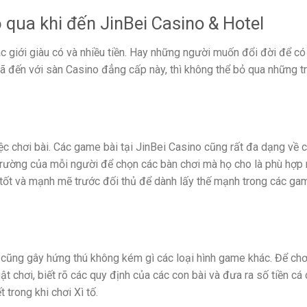
qua khi đến JinBei Casino & Hotel
ác giới giàu có và nhiều tiền. Hay những người muốn đổi đời để c
ã đến với sàn Casino đẳng cấp này, thì không thể bỏ qua những tr
iệc chơi bài. Các game bài tại JinBei Casino cũng rất đa dạng về 
 trường của mỗi người để chọn các bàn chơi mà họ cho là phù hợp 
 tốt và mạnh mẽ trước đối thủ để dành lấy thế mạnh trong các ga
 cũng gây hứng thú không kém gì các loại hình game khác. Để chơi
uật chơi, biết rõ các quy định của các con bài và đưa ra số tiền cá
 trong khi chơi Xì tố.