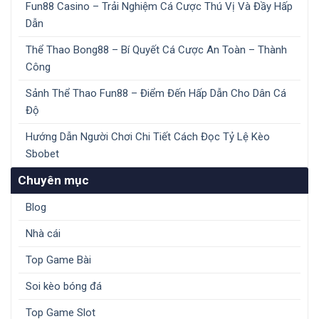
Fun88 Casino – Trải Nghiệm Cá Cược Thú Vị Và Đầy Hấp
Dẫn
Thể Thao Bong88 – Bí Quyết Cá Cược An Toàn – Thành
Công
Sảnh Thể Thao Fun88 – Điểm Đến Hấp Dẫn Cho Dân Cá
Độ
Hướng Dẫn Người Chơi Chi Tiết Cách Đọc Tỷ Lệ Kèo
Sbobet
Chuyên mục
Blog
Nhà cái
Top Game Bài
Soi kèo bóng đá
Top Game Slot