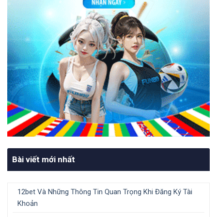
Bài viết mới nhất
12bet Và Những Thông Tin Quan Trọng Khi Đăng Ký Tài
Khoản