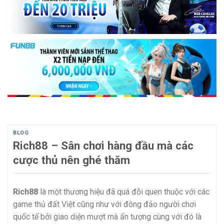
BLOG
Rich88 – Sân chơi hàng đầu mà các
cược thủ nên ghé thăm
Rich88
là một thương hiệu đã quá đỗi quen thuộc với các
game thủ đất Việt cũng như với đông đảo người chơi
quốc tế bởi giao diện mượt mà ấn tượng cùng với đó là