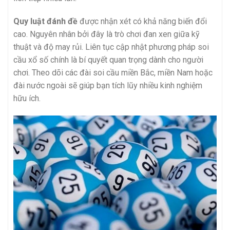
Quy luật đánh đề
được nhận xét có khả năng biến đổi
cao. Nguyên nhân bởi đây là trò chơi đan xen giữa kỹ
thuật và độ may rủi. Liên tục cập nhật phương pháp soi
cầu xổ số chính là bí quyết quan trọng dành cho người
chơi. Theo dõi các đài soi cầu miền Bắc, miền Nam hoặc
đài nước ngoài sẽ giúp bạn tích lũy nhiều kinh nghiệm
hữu ích.