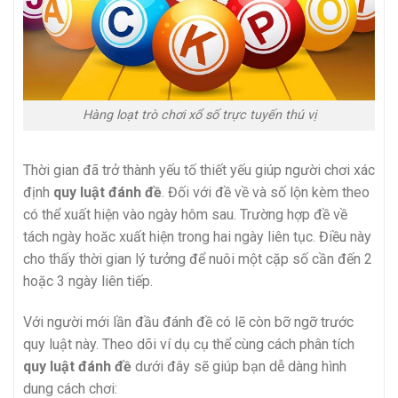
Hàng loạt trò chơi xổ số trực tuyến thú vị
Thời gian đã trở thành yếu tố thiết yếu giúp người chơi xác
định
quy luật đánh đề
. Đối với đề về và số lộn kèm theo
có thể xuất hiện vào ngày hôm sau. Trường hợp đề về
tách ngày hoăc xuất hiện trong hai ngày liên tục. Điều này
cho thấy thời gian lý tưởng để nuôi một cặp số cần đến 2
hoặc 3 ngày liên tiếp.
Với người mới lần đầu đánh đề có lẽ còn bỡ ngỡ trước
quy luật này. Theo dõi ví dụ cụ thể cùng cách phân tích
quy luật đánh đề
dưới đây sẽ giúp bạn dễ dàng hình
dung cách chơi: