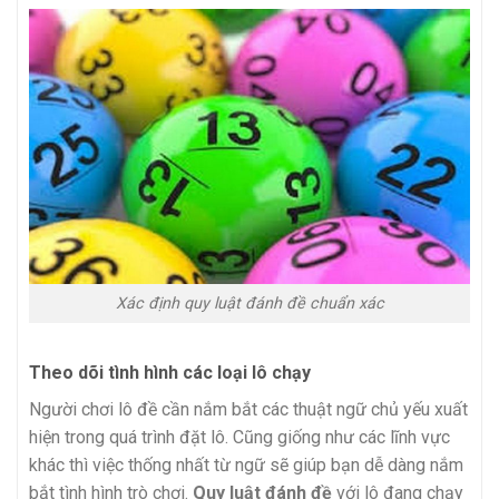
Xác định quy luật đánh đề chuẩn xác
Theo dõi tình hình các loại lô chạy
Người chơi lô đề cần nắm bắt các thuật ngữ chủ yếu xuất
hiện trong quá trình đặt lô. Cũng giống như các lĩnh vực
khác thì việc thống nhất từ ngữ sẽ giúp bạn dễ dàng nắm
bắt tình hình trò chơi.
Quy luật đánh đề
với lô đang chạy