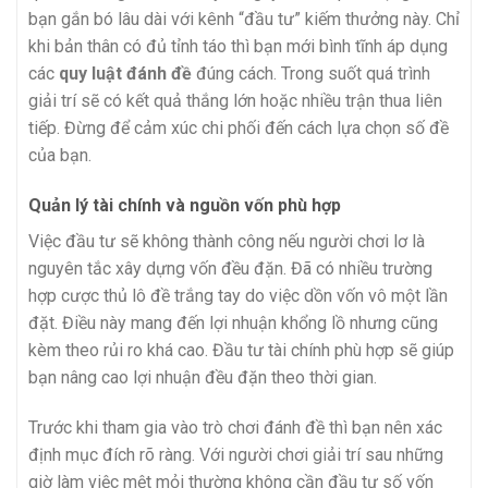
bạn gắn bó lâu dài với kênh “đầu tư” kiếm thưởng này. Chỉ
khi bản thân có đủ tỉnh táo thì bạn mới bình tĩnh áp dụng
các
quy luật đánh đề
đúng cách. Trong suốt quá trình
giải trí sẽ có kết quả thắng lớn hoặc nhiều trận thua liên
tiếp. Đừng để cảm xúc chi phối đến cách lựa chọn số đề
của bạn.
Quản lý tài chính và nguồn vốn phù hợp
Việc đầu tư sẽ không thành công nếu người chơi lơ là
nguyên tắc xây dựng vốn đều đặn. Đã có nhiều trường
hợp cược thủ lô đề trắng tay do việc dồn vốn vô một lần
đặt. Điều này mang đến lợi nhuận khổng lồ nhưng cũng
kèm theo rủi ro khá cao. Đầu tư tài chính phù hợp sẽ giúp
bạn nâng cao lợi nhuận đều đặn theo thời gian.
Trước khi tham gia vào trò chơi đánh đề thì bạn nên xác
định mục đích rõ ràng. Với người chơi giải trí sau những
giờ làm việc mệt mỏi thường không cần đầu tư số vốn