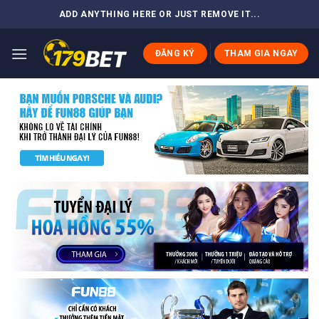
Skip
ADD ANYTHING HERE OR JUST REMOVE IT...
to
content
ĐĂNG KÝ
THAM GIA NGAY