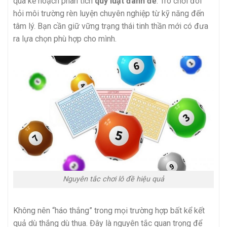
qua kế hoạch phân tích
quy luật đánh đề
. Trò chơi đòi
hỏi môi trường rèn luyện chuyên nghiệp từ kỹ năng đến
tâm lý. Bạn cần giữ vững trạng thái tinh thần mới có đưa
ra lựa chọn phù hợp cho mình.
Nguyên tắc chơi lô đề hiệu quả
Không nên “háo thắng” trong mọi trường hợp bất kể kết
quả dù thắng dù thua. Đây là nguyên tắc quan trọng để