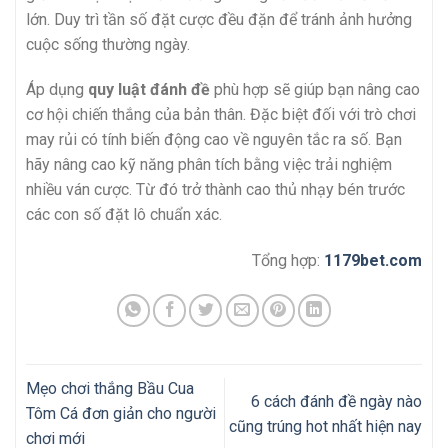
lớn. Duy trì tần số đặt cược đều đặn để tránh ảnh hưởng
cuộc sống thường ngày.
Áp dụng
quy luật đánh đề
phù hợp sẽ giúp bạn nâng cao
cơ hội chiến thắng của bản thân. Đặc biệt đối với trò chơi
may rủi có tính biến động cao về nguyên tắc ra số. Bạn
hãy nâng cao kỹ năng phân tích bằng việc trải nghiệm
nhiều ván cược. Từ đó trở thành cao thủ nhạy bén trước
các con số đặt lô chuẩn xác.
Tổng hợp:
1179bet.com
Mẹo chơi thắng Bầu Cua
6 cách đánh đề ngày nào
Tôm Cá đơn giản cho người
cũng trúng hot nhất hiện nay
chơi mới