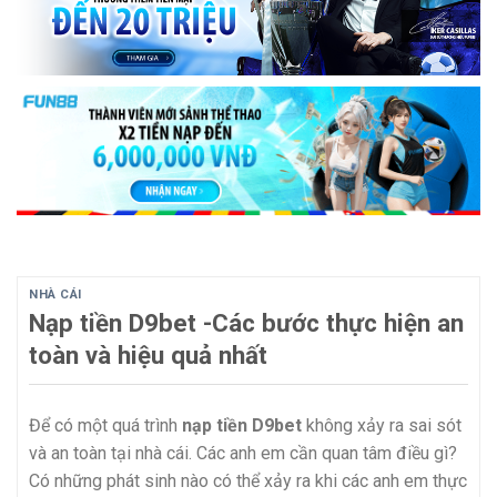
NHÀ CÁI
Nạp tiền D9bet -Các bước thực hiện an
toàn và hiệu quả nhất
Để có một quá trình
nạp tiền D9bet
không xảy ra sai sót
và an toàn tại nhà cái. Các anh em cần quan tâm điều gì?
Có những phát sinh nào có thể xảy ra khi các anh em thực