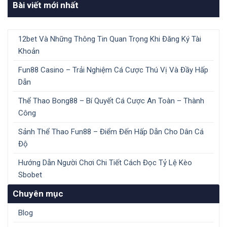
Bài viết mới nhất
12bet Và Những Thông Tin Quan Trọng Khi Đăng Ký Tài
Khoản
Fun88 Casino – Trải Nghiệm Cá Cược Thú Vị Và Đầy Hấp
Dẫn
Thể Thao Bong88 – Bí Quyết Cá Cược An Toàn – Thành
Công
Sảnh Thể Thao Fun88 – Điểm Đến Hấp Dẫn Cho Dân Cá
Độ
Hướng Dẫn Người Chơi Chi Tiết Cách Đọc Tỷ Lệ Kèo
Sbobet
Chuyên mục
Blog