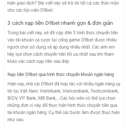
hiện giao dịch? Bài viết này sẽ trả lời tất cả các thắc mắc
cho các hội viên D9bet.
3 cách nạp tiền D9bet nhanh gọn & đơn giản
Trong bài viết này, sẽ đề cập đến 3 hình thức chuyển tiền
vào tài khoản cá cược tại cổng game D9bet được nhiều
người chơi sử dụng và áp dụng nhiều nhất. Các anh em
hãy lựa chọn cách chuyển tiền tối ưu nhất sau khi tham
khảo các cách nạp tiền sau đây:
Nạp tiền D9bet qua hình thức chuyển khoản ngân hàng
Hiện nay, nhà cái D9bet đã hợp tác với nhiều ngân hàng uy
tín tại Việt Nam: Vietinbank, Vietcombank, Techcombank,
BIDV, VP Bank, MB Bank,….Các hội viên có thể lựa chọn
những đơn vị này để thực hiện hình thức chuyển tiền qua
tài khoản ngân hàng. Cụ thể các bước làm được thực hiện
như sau: