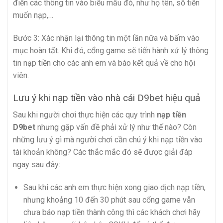
điền các thông tin vào biểu mẫu đó, như họ tên, số tiền
muốn nạp,…
Bước 3: Xác nhận lại thông tin một lần nữa và bấm vào
mục hoàn tất. Khi đó, cổng game sẽ tiến hành xử lý thông
tin nạp tiền cho các anh em và báo kết quả về cho hội
viên.
Lưu ý khi nạp tiền vào nhà cái D9bet hiệu quả
Sau khi người chơi thực hiện các quy trình
nạp tiền
D9bet
nhưng gặp vấn đề phải xử lý như thế nào? Còn
những lưu ý gì mà người chơi cần chú ý khi nạp tiền vào
tài khoản không? Các thắc mắc đó sẽ được giải đáp
ngay sau đây:
Sau khi các anh em thực hiện xong giao dịch nạp tiền,
nhưng khoảng 10 đến 30 phút sau cổng game vẫn
chưa báo nạp tiền thành công thì các khách chơi hãy