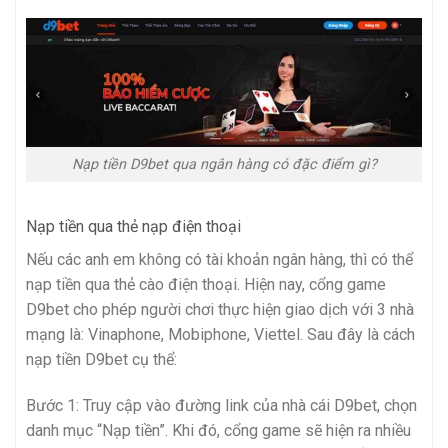
Nạp tiền D9bet qua ngân hàng có đặc điểm gì?
Nạp tiền qua thẻ nạp điện thoại
Nếu các anh em không có tài khoản ngân hàng, thì có thể
nạp tiền qua thẻ cào điện thoại. Hiện nay, cổng game
D9bet cho phép người chơi thực hiện giao dịch với 3 nhà
mạng là: Vinaphone, Mobiphone, Viettel. Sau đây là cách
nạp tiền D9bet cụ thể:
Bước 1: Truy cập vào đường link của nhà cái D9bet, chọn
danh mục “Nạp tiền”. Khi đó, cổng game sẽ hiện ra nhiều