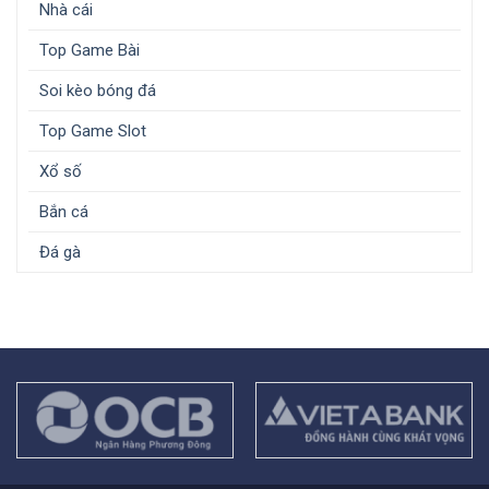
Nhà cái
Top Game Bài
Soi kèo bóng đá
Top Game Slot
Xổ số
Bắn cá
Đá gà