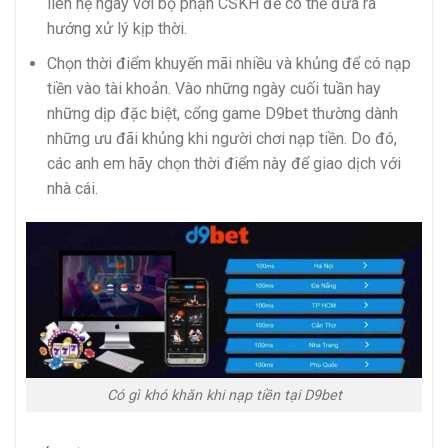
liên hệ ngay với bộ phận CSKH để có thể đưa ra
hướng xử lý kịp thời.
Chọn thời điểm khuyến mãi nhiều và khủng để có nạp
tiền vào tài khoản. Vào những ngày cuối tuần hay
những dịp đặc biệt, cổng game D9bet thường dành
những ưu đãi khủng khi người chơi nạp tiền. Do đó,
các anh em hãy chọn thời điểm này để giao dịch với
nhà cái.
Có gì khó khăn khi nạp tiền tại D9bet