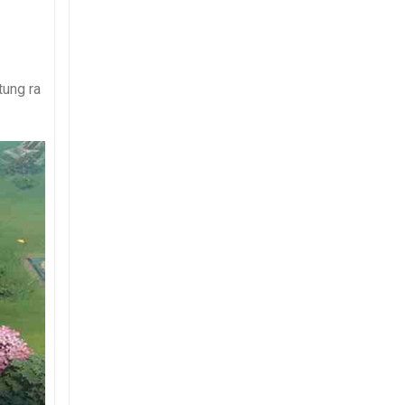
tung ra