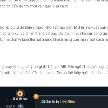
tục thực sự đã được người chơi thử nghiệm trong nhiều năm. Hệ thố
ng tin cấp độ trò chơi và người đặt cược.
ng áp dụng đã khiến người chơi rất hấp dẫn.
MG
là nhà xuất bản 
 có tám kỷ lục chiến thắng cờ bạc. Do đó, nhiều nhà cái, cổng ga
 đó mà đơn vị luôn thu hút những khách hàng của mình một cách h
iện nay, không có lý do gì để bỏ qua
MG
. Đội ngũ IT chuyên nghi
bắt mắt. Từ hình ảnh đến âm thanh đều có thể thấy một sân chơi s