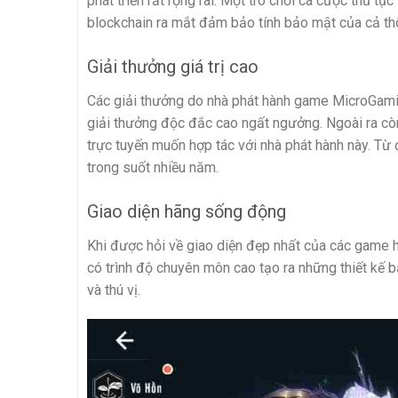
phát triển rất rộng rãi. Một trò chơi cá cược thủ 
blockchain ra mắt đảm bảo tính bảo mật của cả thô
Giải thưởng giá trị cao
Các giải thưởng do nhà phát hành game MicroGami
giải thưởng độc đắc cao ngất ngưởng. Ngoài ra còn
trực tuyến muốn hợp tác với nhà phát hành này. Từ
trong suốt nhiều năm.
Giao diện hãng sống động
Khi được hỏi về giao diện đẹp nhất của các game h
có trình độ chuyên môn cao tạo ra những thiết kế 
và thú vị.