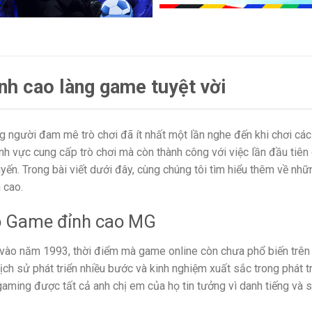
nh cao làng game tuyệt vời
g người đam mê trò chơi đã ít nhất một lần nghe đến khi chơi các
nh vực cung cấp trò chơi mà còn thành công với việc lần đầu tiên 
yến. Trong bài viết dưới đây, cùng chúng tôi tìm hiểu thêm về nhữ
 cao.
ạo Game đỉnh cao MG
p vào năm 1993, thời điểm mà game online còn chưa phổ biến trên
ịch sử phát triển nhiều bước và kinh nghiệm xuất sắc trong phát t
gaming được tất cả anh chị em của họ tin tưởng vì danh tiếng và 