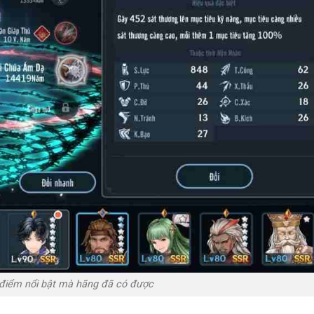
điểm nổi bật mà hãng đã có được