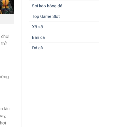
Soi kèo bóng đá
Top Game Slot
Xổ số
 chơi
Bắn cá
 trở
Đá gà
những
n lâu
nay,
hơi