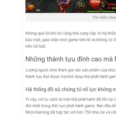
Tìm hiểu chun
Không quá lời khi nói rằng nhà cung cấp có hệ thốn
bảo mật, giao diện chơi game tinh tế và không có lỗ
nên nổi bật.
Những thành tựu đỉnh cao mà
Lượng người chơi tham gia vào sản phẩm của nhà p
thành tựu đạt được mà khó lòng nhà phát hành ga
Hệ thống đồ sộ chứng tỏ nỗ lực không n
Vì vậy, với tư cách là một nhà phát hành đã tồn tại
đời nhất trong lĩnh vực phát hành game. Ban đầu 
MicroGaming đã hợp tác với hơn 750 nhà cái và cổng