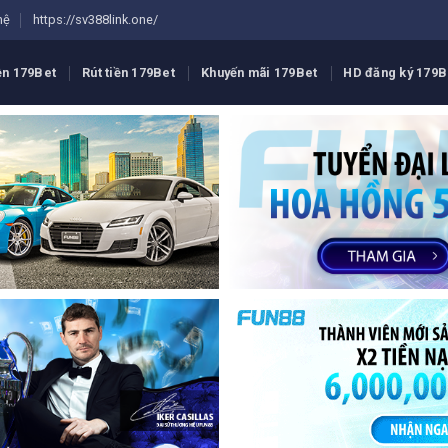
hệ
https://sv388link.one/
ền 179Bet
Rút tiền 179Bet
Khuyến mãi 179Bet
HD đăng ký 179B