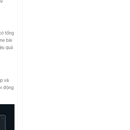
ng
có tổng
me bài
iệu quả
ệp và
ôi động