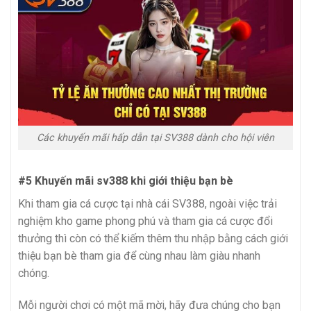
Các khuyến mãi hấp dẫn tại SV388 dành cho hội viên
#5 Khuyến mãi sv388 khi giới thiệu bạn bè
Khi tham gia cá cược tại nhà cái SV388, ngoài việc trải
nghiệm kho game phong phú và tham gia cá cược đổi
thưởng thì còn có thể kiếm thêm thu nhập bằng cách giới
thiệu bạn bè tham gia để cùng nhau làm giàu nhanh
chóng.
Mỗi người chơi có một mã mời, hãy đưa chúng cho bạn