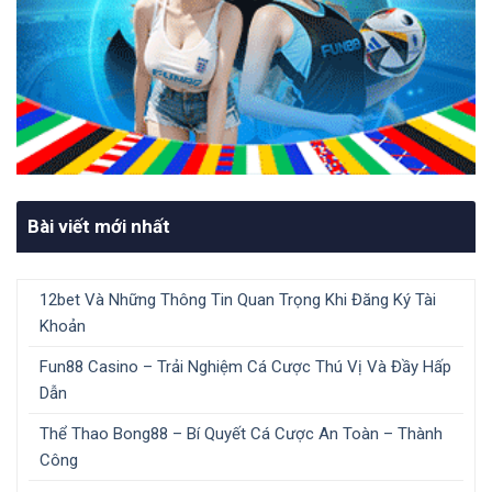
Bài viết mới nhất
12bet Và Những Thông Tin Quan Trọng Khi Đăng Ký Tài
Khoản
Fun88 Casino – Trải Nghiệm Cá Cược Thú Vị Và Đầy Hấp
Dẫn
Thể Thao Bong88 – Bí Quyết Cá Cược An Toàn – Thành
Công