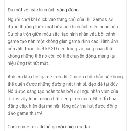
Đã mắt với các hình ảnh sống động
Người chơi khi click vào trang chủ của
Jili Games
sẽ
được thưởng thức một bữa tiệc hình ảnh siêu hoàn hảo.
Sự pha trộn giữa màu sắc, tạo hình nhân vật, bối cảnh
game tạo nên một không gian game đỉnh cao. Hình ảnh
của Jili được thiết kế 3D nên trông vô cùng chân thật,
không những thế nó còn có thể chuyển động, mang lại
hiệu ứng rất hút mắt.
Anh em khi chơi game trên
Jili Games
chắc hẳn sẽ không
thể quên được những đường nét tinh tế, đẹp đẽ tại đây.
Nó được sáng tạo hoàn toàn bởi đội ngũ nhân viên của
Jili, vì vậy luôn mang chất riêng trên mình. Nhờ đồ họa
đẳng cấp, hiện đại mà nền tảng này thu hút được đông
đảo game thủ trẻ.
Chơi game tại Jili thả ga với nhiều ưu đãi