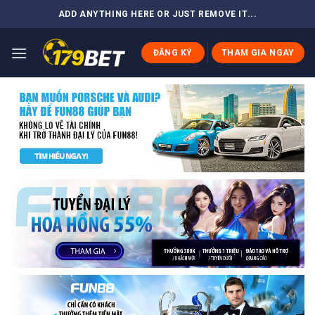
Skip
ADD ANYTHING HERE OR JUST REMOVE IT...
to
content
ĐĂNG KÝ
THAM GIA NGAY