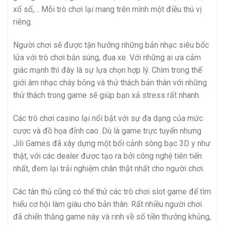
xổ số,… Mỗi trò chơi lại mang trên mình một điều thú vị
riêng.
Người chơi sẽ được tận hưởng những bản nhạc siêu bốc
lửa với trò chơi bắn súng, đua xe. Với những ai ưa cảm
giác mạnh thì đây là sự lựa chọn hợp lý. Chìm trong thế
giới âm nhạc cháy bỏng và thử thách bản thân với những
thử thách trong game sẽ giúp bạn xả stress rất nhanh.
Các trò chơi casino lại nổi bật với sự đa dạng của mức
cược và đồ họa đỉnh cao. Dù là game trực tuyến nhưng
Jili Games
đã xây dựng một bối cảnh sòng bạc 3D y như
thật, với các dealer được tạo ra bởi công nghệ tiên tiến
nhất, đem lại trải nghiệm chân thật nhất cho người chơi.
Các tân thủ cũng có thể thử các trò chơi slot game để tìm
hiểu cơ hội làm giàu cho bản thân. Rất nhiều người chơi
đã chiến thắng game này và rinh về số tiền thưởng khủng,