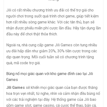
Jili có rất nhiều chương trình ưu đãi có thể trợ giá cho
người chơi trong suốt quá trình chơi game, giúp tiết kiệm
hơn rất nhiều sòng game khác. Với các tân thủ, bạn sẽ
nhận được phiếu miễn phí cược lần đầu. Hãy tận dụng lần
đầu này để chơi thật thỏa thích.
Ngoài ra, nhà cung cấp game Jili Games còn tung nhiều
ưu đãi hấp dẫn như giảm 20%, 30% tiền cược trong các
dịp quan trọng. Mỗi cuối tuần sẽ có chương trình tặng
quà, mã code trợ giá.
Bùng nổ mọi giác quan với kho game đỉnh cao tại Jili
Games
Jili Games
sẽ khiến mọi giác quan của bạn được thăng
hoa trọn vẹn nhất, từ nghe, nhìn và cảm nhận đều bùng nổ
với các trải nghiệm tại đây. Hệ thống game của Jili bao
gồm game slot, game casino, cá cược thể thao, bắn cá,