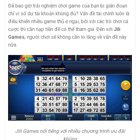
Đã bao giờ trải nghiệm chơi game của bạn bị gián đoạn
chỉ vì số dư tài khoản không đủ? Vấn đề tài chính luôn là
điều khiến nhiều game thủ e ngại, bởi với các trò chơi cá
cược thì cần nạp tiền để có thể tham gia. Đến với
Jili
Games
, người chơi sẽ không cần lo lắng về vấn đề này
nữa.
Jili Games nổi tiếng với nhiều chương trình ưu đãi
khủng