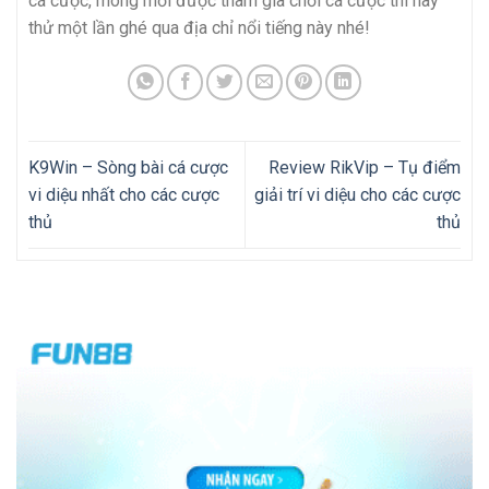
cá cược, mong mỏi được tham gia chơi cá cược thì hãy
thử một lần ghé qua địa chỉ nổi tiếng này nhé!
K9Win – Sòng bài cá cược
Review RikVip – Tụ điểm
vi diệu nhất cho các cược
giải trí vi diệu cho các cược
thủ
thủ