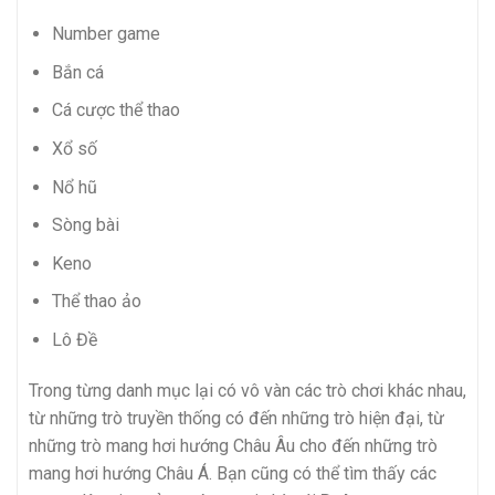
Number game
Bắn cá
Cá cược thể thao
Xổ số
Nổ hũ
Sòng bài
Keno
Thể thao ảo
Lô Đề
Trong từng danh mục lại có vô vàn các trò chơi khác nhau,
từ những trò truyền thống có đến những trò hiện đại, từ
những trò mang hơi hướng Châu Âu cho đến những trò
mang hơi hướng Châu Á. Bạn cũng có thể tìm thấy các