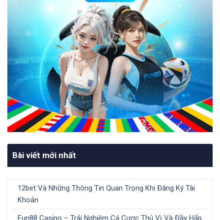
Bài viết mới nhất
12bet Và Những Thông Tin Quan Trọng Khi Đăng Ký Tài
Khoản
Fun88 Casino – Trải Nghiệm Cá Cược Thú Vị Và Đầy Hấp