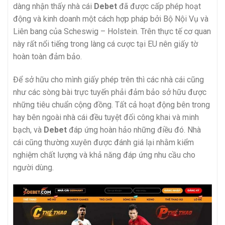
dàng nhận thấy nhà cái
Debet
đã được cấp phép hoạt
động và kinh doanh một cách hợp pháp bởi Bộ Nội Vụ và
Liên bang của Scheswig – Holstein. Trên thực tế cơ quan
này rất nổi tiếng trong làng cá cược tại EU nên giấy tờ
hoàn toàn đảm bảo.
Để sở hữu cho mình giấy phép trên thì các nhà cái cũng
như các sòng bài trực tuyến phải đảm bảo sở hữu được
những tiêu chuẩn cộng đồng. Tất cả hoạt động bên trong
hay bên ngoài nhà cái đều tuyệt đối công khai và minh
bạch, và
Debet
đáp ứng hoàn hảo những điều đó. Nhà
cái cũng thường xuyên được đánh giá lại nhằm kiểm
nghiệm chất lượng và khả năng đáp ứng nhu cầu cho
người dùng.