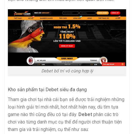
Debet bố trí vô cùng hợp lý
Kho sản phẩm tại Debet siêu đa dạng
Tham gia chơi tại nhà cái bạn sẽ được trải nghiệm những
loại hình giải trí mới nhất, hot nhất hiện nay, dù tìm tựa
game nào thì cũng đều có tại đây.
Debet
phân các trò
chơi vào từng danh mục cụ thể để người chơi thuận tiện
tham gia và trải nghiệm, cụ thể như sau: