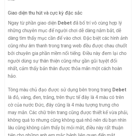
Giao diện thu hút và cực kỳ đặc sắc
Ngay từ phần giao diện
Debet
đã bố trí vô cùng hợp lý
những chuyên mục để người chơi dễ dàng nắm bắt, dễ
dàng tìm thấy mục cần để vào chơi. Đặc biệt các hình ảnh
cũng như âm thanh trong trang web đều được chau chuốt
bởi chuyên gia phần mềm nổi tiếng. Điều này đem lại cho
người dùng sự thân thiện cũng như gần gũi tuyệt đối
nhất, cảm thấy bản thân được thỏa mãn một cách hoàn
hảo.
Tông màu chủ đạo được sử dụng bên trong trang
Debet
là đỏ, vàng, đen, trắng, trên thực tế đây là 4 màu có trên
cờ của nước Đức, đây cũng là 4 màu tượng trưng cho
may mắn. Các chữ trên trang cũng được thiết kế vừa phải,
không quá to nhưng cũng không quá nhỏ nên dù bạn nhìn
lâu cũng không cảm thấy bị mỏi mắt, điều này rất thuận
tiện cho những anh em mắc bệnh liên quan đến mắt.