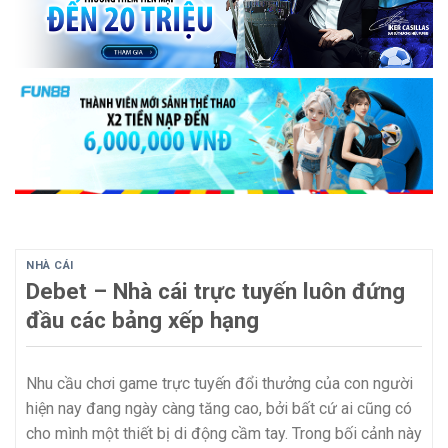
NHÀ CÁI
Debet – Nhà cái trực tuyến luôn đứng
đầu các bảng xếp hạng
Nhu cầu chơi game trực tuyến đổi thưởng của con người
hiện nay đang ngày càng tăng cao, bởi bất cứ ai cũng có
cho mình một thiết bị di động cầm tay. Trong bối cảnh này