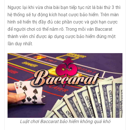
Ngược lại khi vừa chia bài bạn tiếp tục rút lá bài thứ 3 thì
hệ thống sẽ tự động kích hoạt cược bảo hiểm. Trên màn
hình sẽ hiển thị đầy đủ các phần cược và giới hạn cược
để người chơi có thể nắm rõ. Trong mỗi ván Baccarat
thành viên chỉ được áp dụng cược bảo hiểm đúng một
lần duy nhất.
Luật chơi Baccarat bảo hiểm không quá khó