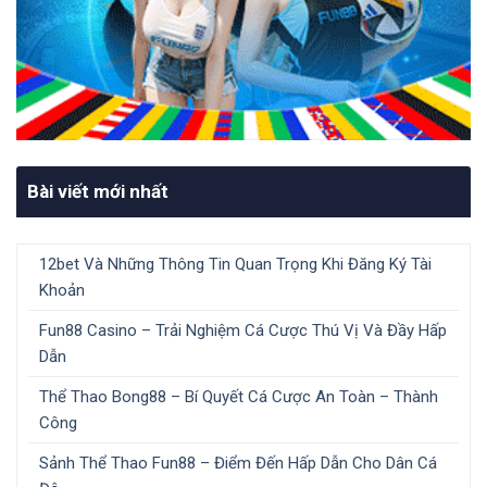
Bài viết mới nhất
12bet Và Những Thông Tin Quan Trọng Khi Đăng Ký Tài
Khoản
Fun88 Casino – Trải Nghiệm Cá Cược Thú Vị Và Đầy Hấp
Dẫn
Thể Thao Bong88 – Bí Quyết Cá Cược An Toàn – Thành
Công
Sảnh Thể Thao Fun88 – Điểm Đến Hấp Dẫn Cho Dân Cá