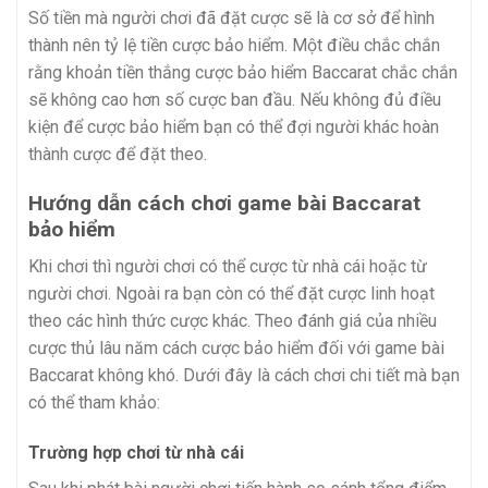
Số tiền mà người chơi đã đặt cược sẽ là cơ sở để hình
thành nên tỷ lệ tiền cược bảo hiểm. Một điều chắc chắn
rằng khoản tiền thắng cược bảo hiểm Baccarat chắc chắn
sẽ không cao hơn số cược ban đầu. Nếu không đủ điều
kiện để cược bảo hiểm bạn có thể đợi người khác hoàn
thành cược để đặt theo.
Hướng dẫn cách chơi game bài Baccarat
bảo hiểm
Khi chơi thì người chơi có thể cược từ nhà cái hoặc từ
người chơi. Ngoài ra bạn còn có thể đặt cược linh hoạt
theo các hình thức cược khác. Theo đánh giá của nhiều
cược thủ lâu năm cách cược bảo hiểm đối với game bài
Baccarat không khó. Dưới đây là cách chơi chi tiết mà bạn
có thể tham khảo:
Trường hợp chơi từ nhà cái