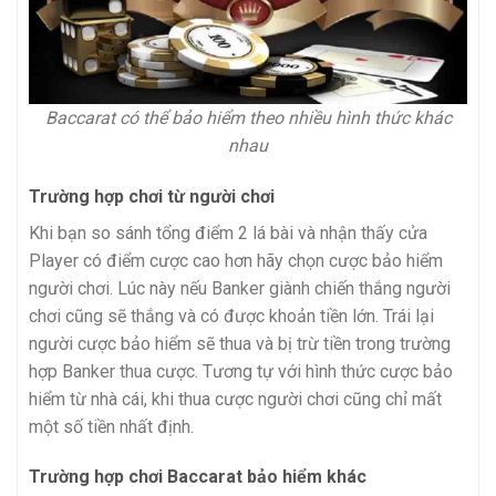
Baccarat có thể bảo hiểm theo nhiều hình thức khác
nhau
Trường hợp chơi từ người chơi
Khi bạn so sánh tổng điểm 2 lá bài và nhận thấy cửa
Player có điểm cược cao hơn hãy chọn cược bảo hiểm
người chơi. Lúc này nếu Banker giành chiến thắng người
chơi cũng sẽ thắng và có được khoản tiền lớn. Trái lại
người cược bảo hiểm sẽ thua và bị trừ tiền trong trường
hợp Banker thua cược. Tương tự với hình thức cược bảo
hiểm từ nhà cái, khi thua cược người chơi cũng chỉ mất
một số tiền nhất định.
Trường hợp chơi Baccarat bảo hiểm khác