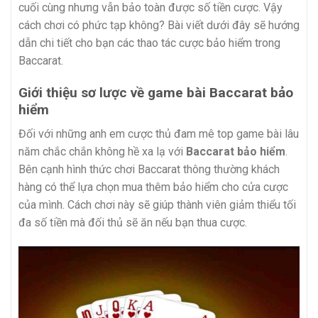
cuối cùng nhưng vẫn bảo toàn được số tiền cược. Vậy
cách chơi có phức tạp không? Bài viết dưới đây sẽ hướng
dẫn chi tiết cho bạn các thao tác cược bảo hiểm trong
Baccarat.
Giới thiệu sơ lược về game bài Baccarat bảo
hiểm
Đối với những anh em cược thủ đam mê top game bài lâu
năm chắc chắn không hề xa lạ với
Baccarat bảo hiểm
.
Bên cạnh hình thức chơi Baccarat thông thường khách
hàng có thể lựa chọn mua thêm bảo hiểm cho cửa cược
của mình. Cách chơi này sẽ giúp thành viên giảm thiểu tối
đa số tiền mà đối thủ sẽ ăn nếu bạn thua cược.