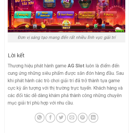
Đơn vị sáng tạo mang đến rất nhiều lĩnh vực giải trí
Lời kết
Thương hiệu phát hành game
AG Slot
luôn là điểm đến
cung ứng những siêu phẩm được săn đón hàng đầu. Sau
khi phát hành các trò chơi giải trí đã trở thành tựa game
cực kỳ ấn tượng với thị trường trực tuyến. Khách hàng và
các đối tác dễ dàng khám phá thành công những chuyên
mục giải trí phù hợp với nhu cầu.