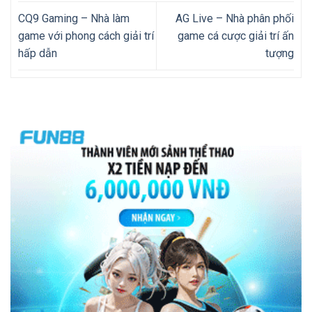
CQ9 Gaming – Nhà làm
AG Live – Nhà phân phối
game với phong cách giải trí
game cá cược giải trí ấn
hấp dẫn
tượng