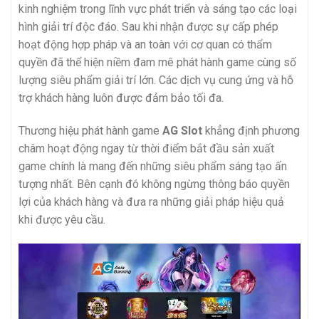
kinh nghiệm trong lĩnh vực phát triển và sáng tạo các loại
hình giải trí độc đáo. Sau khi nhận được sự cấp phép
hoạt động hợp pháp và an toàn với cơ quan có thẩm
quyền đã thể hiện niềm đam mê phát hành game cùng số
lượng siêu phẩm giải trí lớn. Các dịch vụ cung ứng và hỗ
trợ khách hàng luôn được đảm bảo tối đa.
Thương hiệu phát hành game
AG Slot
khẳng định phương
châm hoạt động ngay từ thời điểm bắt đầu sản xuất
game chính là mang đến những siêu phẩm sáng tạo ấn
tượng nhất. Bên cạnh đó không ngừng thông báo quyền
lợi của khách hàng và đưa ra những giải pháp hiệu quả
khi được yêu cầu.