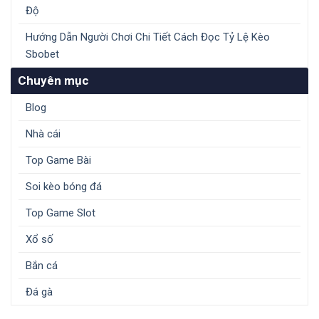
Độ
Hướng Dẫn Người Chơi Chi Tiết Cách Đọc Tỷ Lệ Kèo
Sbobet
Chuyên mục
Blog
Nhà cái
Top Game Bài
Soi kèo bóng đá
Top Game Slot
Xổ số
Bắn cá
Đá gà