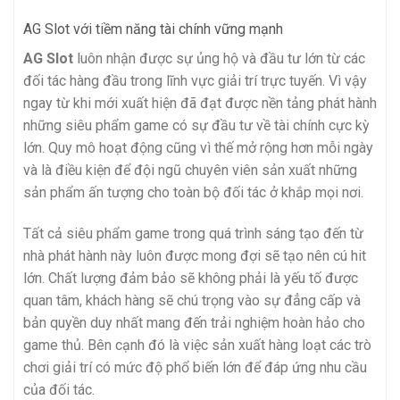
AG Slot với tiềm năng tài chính vững mạnh
AG Slot
luôn nhận được sự ủng hộ và đầu tư lớn từ các
đối tác hàng đầu trong lĩnh vực giải trí trực tuyến. Vì vậy
ngay từ khi mới xuất hiện đã đạt được nền tảng phát hành
những siêu phẩm game có sự đầu tư về tài chính cực kỳ
lớn. Quy mô hoạt động cũng vì thế mở rộng hơn mỗi ngày
và là điều kiện để đội ngũ chuyên viên sản xuất những
sản phẩm ấn tượng cho toàn bộ đối tác ở khắp mọi nơi.
Tất cả siêu phẩm game trong quá trình sáng tạo đến từ
nhà phát hành này luôn được mong đợi sẽ tạo nên cú hit
lớn. Chất lượng đảm bảo sẽ không phải là yếu tố được
quan tâm, khách hàng sẽ chú trọng vào sự đẳng cấp và
bản quyền duy nhất mang đến trải nghiệm hoàn hảo cho
game thủ. Bên cạnh đó là việc sản xuất hàng loạt các trò
chơi giải trí có mức độ phổ biến lớn để đáp ứng nhu cầu
của đối tác.