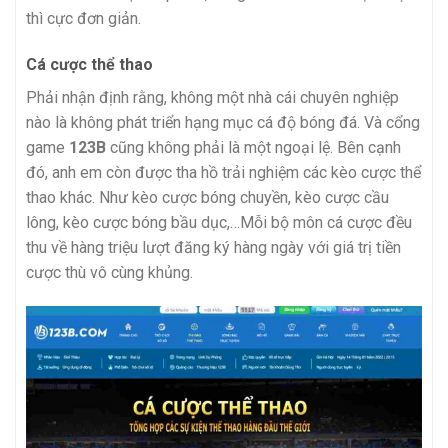
thì cực đơn giản.
Cá cược thể thao
Phải nhận định rằng, không một nhà cái chuyên nghiệp
nào là không phát triển hạng mục cá độ bóng đá. Và cổng
game
123B
cũng không phải là một ngoại lệ. Bên cạnh
đó, anh em còn được tha hồ trải nghiệm các kèo cược thể
thao khác. Như kèo cược bóng chuyền, kèo cược cầu
lông, kèo cược bóng bầu dục,…Mỗi bộ môn cá cược đều
thu về hàng triệu lượt đăng ký hàng ngày với giá trị tiền
cược thù vô cùng khủng.