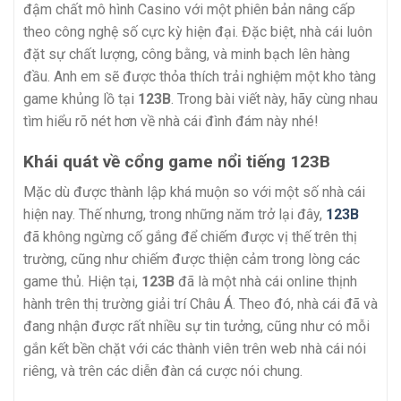
đậm chất mô hình Casino với một phiên bản nâng cấp
theo công nghệ số cực kỳ hiện đại. Đặc biệt, nhà cái
luôn
đặt sự chất lượng, công bằng, và minh bạch lên hàng
đầu. Anh em sẽ được thỏa thích trải nghiệm một kho tàng
game khủng lồ tại
123B
. Trong bài viết này, hãy cùng nhau
tìm hiểu rõ nét hơn về nhà cái đình đám này
nhé!
Khái quát về cổng game nổi tiếng 123B
Mặc dù được thành lập khá muộn so với một số nhà cái
hiện nay. Thế nhưng, trong những năm trở lại đây,
123B
đã không ngừng cố gắng để chiếm được vị thế trên thị
trường, cũng như chiếm được thiện cảm trong lòng các
game thủ. Hiện tại,
123B
đã là một nhà cái online thịnh
hành trên thị trường giải trí Châu Á. Theo đó, nhà cái
đã và
đang nhận được rất nhiều sự tin tưởng, cũng như có mỗi
gắn kết bền chặt với các thành viên trên web nhà cái nói
riêng, và trên các diễn đàn cá cược nói chung.