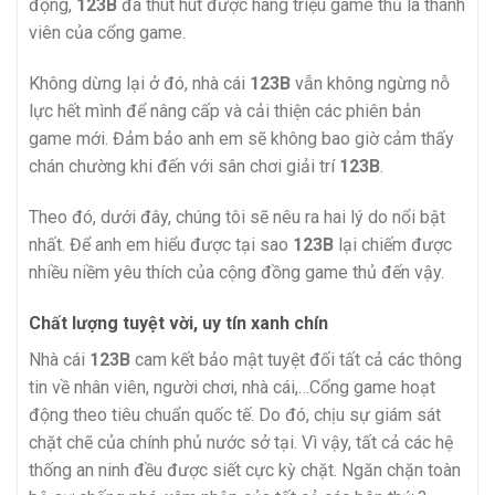
động,
123B
đã thút hút được hàng triệu game thủ là thành
viên của cổng game.
Không dừng lại ở đó, nhà cái
123B
vẫn không ngừng nỗ
lực hết mình để nâng cấp và cải thiện các phiên bản
game mới. Đảm bảo anh em sẽ không bao giờ cảm thấy
chán chường khi đến với sân chơi giải trí
123B
.
Theo đó, dưới đây, chúng tôi sẽ nêu ra hai lý do nổi bật
nhất. Để anh em hiểu được tại sao
123B
lại chiếm được
nhiều niềm yêu thích của cộng đồng game thủ đến vậy.
Chất lượng tuyệt vời, uy tín xanh chín
Nhà cái
123B
cam kết bảo mật tuyệt đối tất cả các thông
tin về nhân viên, người chơi, nhà cái,…Cổng game hoạt
động theo tiêu chuẩn quốc tế. Do đó, chịu sự giám sát
chặt chẽ của chính phủ nước sở tại. Vì vậy, tất cả các hệ
thống an ninh đều được siết cực kỳ chặt. Ngăn chặn toàn