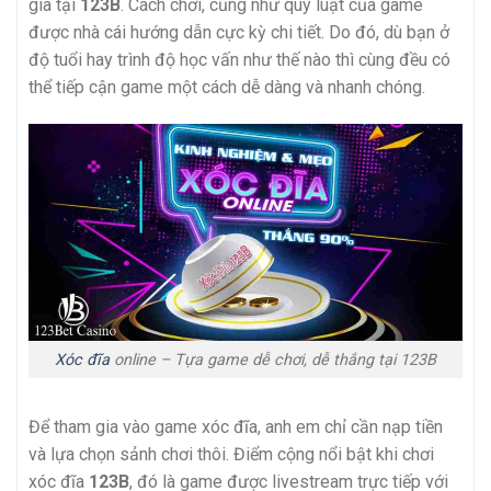
gia tại
123B
. Cách chơi, cũng như quy luật của game
được nhà cái hướng dẫn cực kỳ chi tiết. Do đó, dù bạn ở
độ tuổi hay trình độ học vấn như thế nào thì cùng đều có
thể tiếp cận game một cách dễ dàng và nhanh chóng.
Xóc đĩa
online – Tựa game dễ chơi, dễ thắng tại 123B
Để tham gia vào game xóc đĩa, anh em chỉ cần nạp tiền
và lựa chọn sảnh chơi thôi. Điểm cộng nổi bật khi chơi
xóc đĩa
123B
, đó là game được livestream trực tiếp với