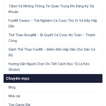
12bet Và Những Thông Tin Quan Trọng Khi Đăng Ký Tài
Khoản
Fun88 Casino – Trải Nghiệm Cá Cược Thú Vị Và Đầy Hấp
Dẫn
Thể Thao Bong88 – Bí Quyết Cá Cược An Toàn – Thành
Công
Sảnh Thể Thao Fun88 – Điểm Đến Hấp Dẫn Cho Dân Cá
Độ
Hướng Dẫn Người Chơi Chi Tiết Cách Đọc Tỷ Lệ Kèo
Sbobet
Chuyên mục
Blog
Nhà cái
Top Game Bài