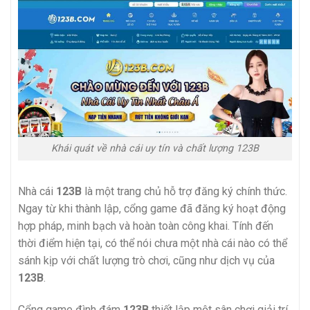
Khái quát về nhà cái uy tín và chất lượng 123B
Nhà cái
123B
là một trang chủ hỗ trợ đăng ký chính thức.
Ngay từ khi thành lập, cổng game đã đăng ký hoạt động
hợp pháp, minh bạch và hoàn toàn công khai. Tính đến
thời điểm hiện tại, có thể nói chưa một nhà cái nào có thể
sánh kịp với chất lượng trò chơi, cũng như dịch vụ của
123B
.
Cổng game đình đám
123B
thiết lập một sân chơi giải trí