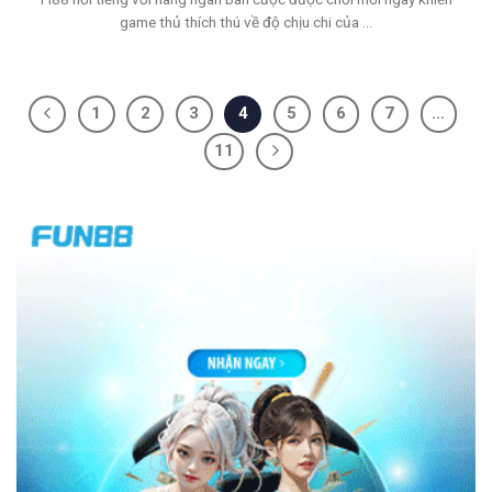
game thủ thích thú về độ chịu chi của ...
1
2
3
4
5
6
7
…
11