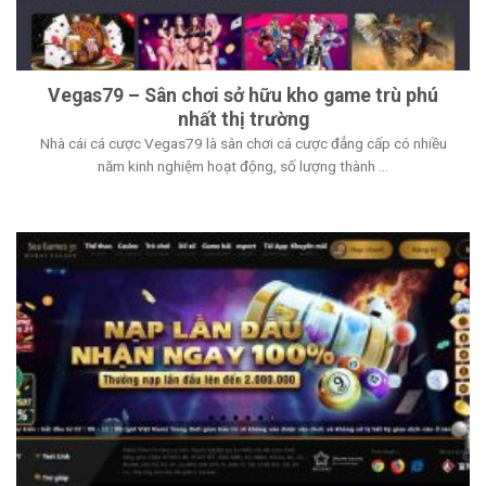
Vegas79 – Sân chơi sở hữu kho game trù phú
nhất thị trường
Nhà cái cá cược Vegas79 là sân chơi cá cược đẳng cấp có nhiều
năm kinh nghiệm hoạt động, số lượng thành ...