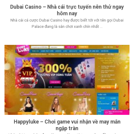
Dubai Casino – Nhà cái trực tuyến nên thử ngay
hôm nay
Nhà cái cá cược Dubai Casino hay được biết tới với tên gọi Dubai
Palace đang là sân chơi xanh chín nhất ...
Happyluke – Chơi game vui nhận về may mắn
ngập tràn